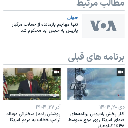
مطالب مرتبط
اسرائیل در جنگ
نرگس محمدی برنده جایزه نوبل صلح
جهان
همایش محافظه‌کاران آمریکا «سی‌پک»
تنها مهاجم بازمانده از حملات مرگبار
پاریس به حبس ابد محکوم شد
صفحه‌های ویژه
سفر پرزیدنت ترامپ به چین
برنامه های قبلی
دی ۲۰, ۱۴۰۴
آذر ۲۷, ۱۴۰۴
آغاز پخش رادیویی برنامه‌های
پوشش زنده | سخنرانی دونالد
صدای آمریکا روی موج متوسط
ترامپ خطاب به مردم آمریکا
۱۵۴۸ کیلوهرتز