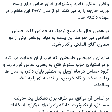
اسرائیل در جنگ
ریاض الملکی، نامزد پیشنهادی آقای عباس برای پست
وزارت خارجه را رد می کنند. او از سال ۲۰۰۷ این مقام را بر
نرگس محمدی برنده جایزه نوبل صلح
عهده داشته است.
همایش محافظه‌کاران آمریکا «سی‌پک»
صفحه‌های ویژه
در همین حال یک منبع نزدیک به حماس گفت جنبش
اسلامی می خواهد این پست به ذیاد ابوعامر، یکی از دو
سفر پرزیدنت ترامپ به چین
معاون آقای الملکی واگذار شود.
سازمان آزادیبخش فلسطین، که غرب از آن حمایت می کند
و در استیلای حزب سکولار فتح به رهبری عباس قرار دارد، و
گروه حماس در ماه آوریل به منظور پایان دادن به سال ها
رقابت سخت و گاه خونین، توافقنامه ای را به امضا
رساندند.
بر اساس آن توافق، دو طرف برای تشکیل یک «دولت
مستقل» از تکنوکرات ها، که راه را برای برگزاری انتخابات