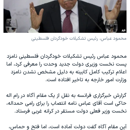
دنبال کنید
مستندها
فرهنگ و زندگی
حقوق شهروندی
انتخابات ریاست جمهوری آمریکا ۲۰۲۴
اقتصادی
حمله جمهوری اسلامی به اسرائیل
رمز مهسا
علم و فناوری
محمود عباس، رئیس تشکیلات خودگردان فلسطینی
زبانهای مختلف
اسرائیل در جنگ
ورزش زنان در ایران
محمود عباس رئیس تشکیلات خودگردان فلسطینی نامزد
گالری عکس
اعتراضات زن، زندگی، آزادی
پست نخست وزیری دولت جدید وحدت را معرفی کرد، اما
آرشیو پخش زنده
مجموعه مستندهای دادخواهی
اعلام ترکیب کامل کابینه به دلیل مشخص نشدن نامزد
وزارت امور خارجه به تاخیر افتاده است.
تریبونال مردمی آبان ۹۸
دادگاه حمید نوری
گزارش خبرگزاری فرانسه به نقل از یک مقام آگاه در رام اله
چهل سال گروگان‌گیری
حاکی است آقای عباس نامه انتصاب را برای رامی حمداله،
نخست وزیر فعلی دولت مستقر در کرانه غربی فرستاد.
قانون شفافیت دارائی کادر رهبری ایران
اعتراضات مردمی آبان ۹۸
آین مقام آگاه گفت دولت آماده است، اما فتح و حماس،