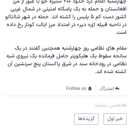
چهارشنبه اعلام کرد حدود ۲۰۰ ستیزه جو با عبور از مرز
اسرائیل در جنگ
افغانستان و حمله به یک پاسگاه امنیتی در شمال غربی
نرگس محمدی برنده جایزه نوبل صلح
کشور دست کم ۵ پلیس را کشته اند. حمله در شهر شالتالو
همایش محافظه‌کاران آمریکا «سی‌پک»
در ناحیه قبیله ای« دیر» در امتداد مرز ایالت کونار رخ داده
است.
صفحه‌های ویژه
سفر پرزیدنت ترامپ به چین
مقام های نظامی روز چهارشنبه همچنین گفتند در یک
سانحه سقوط یک هلیکوپتر حامل فرمانده یک نیروی شبه
نظامی در رودخانه سند در شرق پاکستان پنج سرنشین آن
کشته شده اند.
اشتراک
Follow us
همچنبن ببینید:
خبر اول
گزيده‌ها