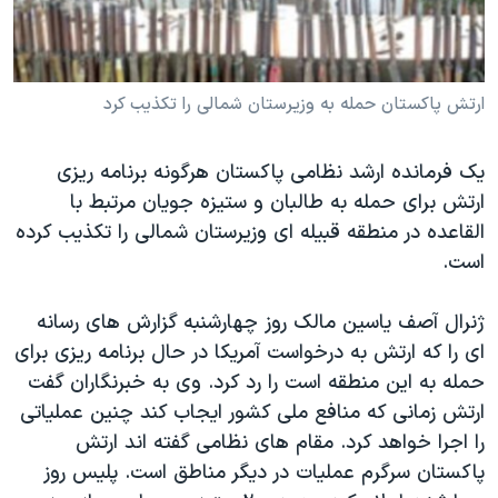
دنبال کنید
مستندها
فرهنگ و زندگی
حقوق شهروندی
انتخابات ریاست جمهوری آمریکا ۲۰۲۴
ارتش پاکستان حمله به وزیرستان شمالی را تکذیب کرد
اقتصادی
حمله جمهوری اسلامی به اسرائیل
رمز مهسا
علم و فناوری
زبانهای مختلف
یک فرمانده ارشد نظامی پاکستان هرگونه برنامه ریزی
اسرائیل در جنگ
ورزش زنان در ایران
ارتش برای حمله به طالبان و ستیزه جویان مرتبط با
گالری عکس
اعتراضات زن، زندگی، آزادی
القاعده در منطقه قبیله ای وزیرستان شمالی را تکذیب کرده
است.
آرشیو پخش زنده
مجموعه مستندهای دادخواهی
تریبونال مردمی آبان ۹۸
ژنرال آصف یاسین مالک روز چهارشنبه گزارش های رسانه
دادگاه حمید نوری
ای را که ارتش به درخواست آمریکا در حال برنامه ریزی برای
حمله به این منطقه است را رد کرد. وی به خبرنگاران گفت
چهل سال گروگان‌گیری
ارتش زمانی که منافع ملی کشور ایجاب کند چنین عملیاتی
قانون شفافیت دارائی کادر رهبری ایران
را اجرا خواهد کرد. مقام های نظامی گفته اند ارتش
اعتراضات مردمی آبان ۹۸
پاکستان سرگرم عملیات در دیگر مناطق است. پلیس روز