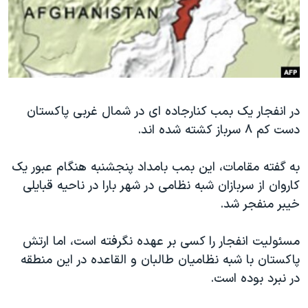
دنبال کنید
مستندها
فرهنگ و زندگی
حقوق شهروندی
انتخابات ریاست جمهوری آمریکا ۲۰۲۴
اقتصادی
حمله جمهوری اسلامی به اسرائیل
رمز مهسا
علم و فناوری
زبانهای مختلف
در انفجار یک بمب کنارجاده ای در شمال غربی پاکستان
اسرائیل در جنگ
ورزش زنان در ایران
دست کم ۸ سرباز کشته شده اند.
گالری عکس
اعتراضات زن، زندگی، آزادی
آرشیو پخش زنده
مجموعه مستندهای دادخواهی
به گفته مقامات، این بمب بامداد پنجشنبه هنگام عبور یک
کاروان از سربازان شبه نظامی در شهر بارا در ناحیه قبایلی
تریبونال مردمی آبان ۹۸
خیبر منفجر شد.
دادگاه حمید نوری
چهل سال گروگان‌گیری
مسئولیت انفجار را کسی بر عهده نگرفته است، اما ارتش
پاکستان با شبه نظامیان طالبان و القاعده در این منطقه
قانون شفافیت دارائی کادر رهبری ایران
در نبرد بوده است.
اعتراضات مردمی آبان ۹۸