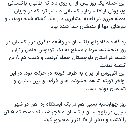
اسرائیل در جنگ
این حمله یک روز پس از آن روی داد که طالبان پاکستانی
ویدیوئی از ۱۷ سرباز پاکستانی منتشر کرد که در جریان
نرگس محمدی برنده جایزه نوبل صلح
حمله مرزی در ناحیه عشایری دیر علیا کشته شده بودند، و
همایش محافظه‌کاران آمریکا «سی‌پک»
سرهای آنها از بدنشان جدا شده بود.
صفحه‌های ویژه
به گفته مقامهای پاکستان در واقعه دیگری در پاکستان در
سفر پرزیدنت ترامپ به چین
روز پنجشنبه، مردان مسلح به یک اتوبوس حامل زائران
شیعه در استان بلوچستان حمله کردند، و دست کم ۸ تن
کشته شدند.
این اتوبوس از ایران به طرف کویته در حرکت بود. در این
اواخر کویته شاهد خشونت های فرقه ای بین سنیان و
شیعیان بوده است.
روز چهارشنبه بمبی هم در یک ایستگاه ره آهن در شهر
سیبی در بلوچستان پاکستان منفجر شد، که دست کم ۵ تن
را کشت و بیش از ۲۰ نفر را مجروح کرد.