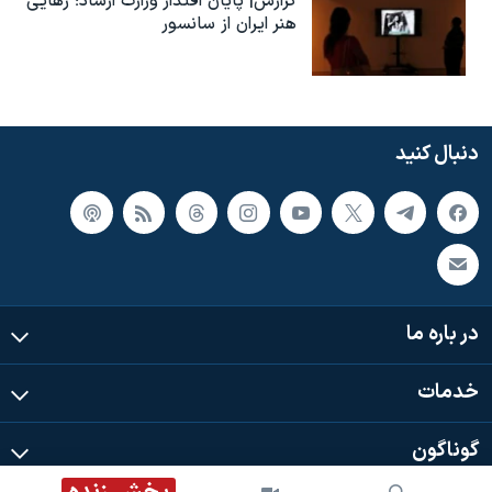
گزارش| پایان اقتدار وزارت ارشاد؛ رهایی
هنر ایران از سانسور
دنبال کنید
در باره ما
خدمات
گوناگون