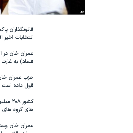
نرگس محمدی برنده جایزه نوبل صلح
همایش محافظه‌کاران آمریکا «سی‌پک»
قانونگذاران پا
صفحه‌های ویژه
انتخابات اخیر 
سفر پرزیدنت ترامپ به چین
عمران خان در ای
فساد) به غارت بر
حزب عمران خان ب
قول داده است که
کشور ۸
های گروه های م
عمران خان وعده