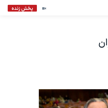
پخش زنده
ان