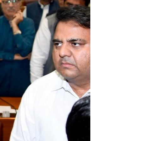
مستندها
فرهنگ و زندگی
حقوق شهروندی
انتخابات ریاست جمهوری آمریکا ۲۰۲۴
اقتصادی
حمله جمهوری اسلامی به اسرائیل
رمز مهسا
علم و فناوری
اسرائیل در جنگ
ورزش زنان در ایران
گالری عکس
اعتراضات زن، زندگی، آزادی
آرشیو پخش زنده
مجموعه مستندهای دادخواهی
تریبونال مردمی آبان ۹۸
دادگاه حمید نوری
چهل سال گروگان‌گیری
قانون شفافیت دارائی کادر رهبری ایران
اعتراضات مردمی آبان ۹۸
اسرائیل در جنگ