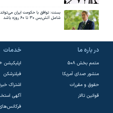
بسنت: توافق با حکومت ایران می‌تواند
شامل آتش‌بس ۳۰ تا ۶۰ روزه باشد
در باره ما
خدمات
متمم بخش ۵۰۸
اپلیکیشن +VOA
منشور صدای آمریکا
فیلترشکن
حقوق و مقررات
اشتراک خبرن
قوانین تالار
آگهی استخد
فرکانس‌های 