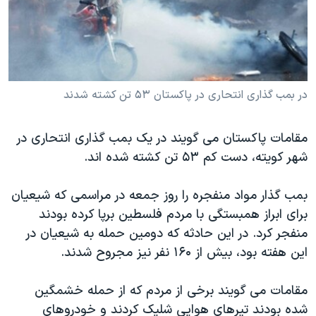
دنبال کنید
مستندها
فرهنگ و زندگی
حقوق شهروندی
انتخابات ریاست جمهوری آمریکا ۲۰۲۴
اقتصادی
حمله جمهوری اسلامی به اسرائیل
رمز مهسا
علم و فناوری
در بمب گذاری انتحاری در پاکستان ۵۳ تن کشته شدند
زبانهای مختلف
اسرائیل در جنگ
ورزش زنان در ایران
مقامات پاکستان می گویند در یک بمب گذاری انتحاری در
گالری عکس
اعتراضات زن، زندگی، آزادی
شهر کویته، دست کم ۵۳ تن کشته شده اند.
آرشیو پخش زنده
مجموعه مستندهای دادخواهی
تریبونال مردمی آبان ۹۸
بمب گذار مواد منفجره را روز جمعه در مراسمی که شیعیان
برای ابراز همبستگی با مردم فلسطین برپا کرده بودند
دادگاه حمید نوری
منفجر کرد. در این حادثه که دومین حمله به شیعیان در
چهل سال گروگان‌گیری
این هفته بود، بیش از ۱۶۰ نفر نیز مجروح شدند.
قانون شفافیت دارائی کادر رهبری ایران
مقامات می گویند برخی از مردم که از حمله خشمگین
اعتراضات مردمی آبان ۹۸
شده بودند تیرهای هوایی شلیک کردند و خودروهای