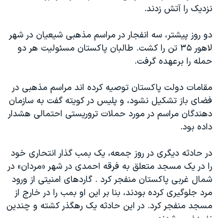
اسرائیل در جنگ
نزدیک را آتش زدند.
نرگس محمدی برنده جایزه نوبل صلح
دو روز پیشتر، سه انفجار در مراسم مذهبی شیعیان در شهر
همایش محافظه‌کاران آمریکا «سی‌پک»
لاهور ۳۵ تن را کشت. طالبان پاکستان مسئولیت هر دو
صفحه‌های ویژه
حمله را برعهده گرفت.
سفر پرزیدنت ترامپ به چین
مقامات دولت پاکستان توصیه کرده اند مراسم مذهبی در
فضای باز تشکیل نشود، و پلیس در کویته گفت به سازمان
دهندگان مراسم در مورد حملات تروریستی احتمالی هشدار
داده بود.
در حادثه دیگری در روز جمعه، یک بمب گذار انتحاری خود
را در یک مسجد متعلق به فرقه احمدی در شهر «مردان» در
شمال غربی پاکستان منفجر کرد . گاردهای امنیتی از ورود
مرد جلوگیری کرده بودند، بنا بر این او بمب را در خارج از
مسجد منفجر کرد. در این حادثه یک رهگذر کشته و چندین