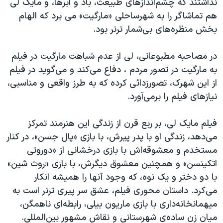
نداشتند که چشم‌اندازهای طبیعتُ، باد و ابرها، و مایک لی
هم تماشاگر را به شهرساحلی «مارگیت» می برد که الهام
بخش منظره‌های بی‌شمار ترنر بود.
در مصاحبه مطبوعاتی، لی از عدم شباهت مارگیت در فیلم
به مارگیت در تصور مردم ، دفاع می‌کند و می‌‌گوید در فیلم
از این شهرک، تصورزدائی کرده که به طرز واقعی‌ و مناسبی،
نیازهای فیلم را برمی‌آورد.
فیلم مایک لی، بر ربع قرن از زندگی این هنرمند تمرکز
می‌دهد، زندگی او با پدر پیرش، با بازی «پال جسن»، در کنار
مستخدم و معشوقه‌اش با بازی درخشانی از «دوروتی
اتکینسن» و همچنین معشوق دیگرش،‌ با بازی «روث شین»
با دو دختر و یک نوه، که وجود آنها را همیشه انکار
می‌کرد. داستان محوری فیلم، عشق سر پیری ترنر است به
میهمانخانه‌داری با بازی ماریون بیلی، رابطه‌ای ناهمگن،
میان زن ساده‌ی شهرستانی و نقاش مشهور بین‌المللی.