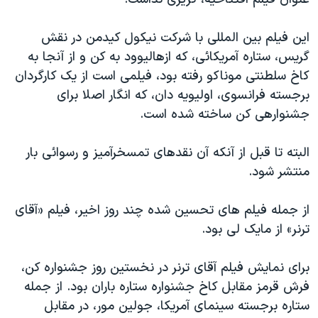
اسرائیل در جنگ
نرگس محمدی برنده جایزه نوبل صلح
این فیلم بین المللی با شرکت نیکول کیدمن در نقش
همایش محافظه‌کاران آمریکا «سی‌پک»
گریس، ستاره آمریکائی، که ازهالیوود به کن و از آنجا به
کاخ سلطنتی موناکو رفته بود، فیلمی است از یک کارگردان
صفحه‌های ویژه
برجسته فرانسوی، اولیویه دان، که انگار اصلا برای
سفر پرزیدنت ترامپ به چین
جشنوارهی کن ساخته شده است.
البته تا قبل از آنکه آن نقدهای تمسخرآمیز و رسوائی بار
منتشر شود.
از جمله فیلم های تحسین شده چند روز اخیر، فیلم «آقای
ترنر» از مایک لی بود.
برای نمایش فیلم آقای ترنر در نخستین روز جشنواره کن،
فرش قرمز مقابل کاخ جشنواره ستاره باران بود. از جمله
ستاره برجسته سینمای آمریکا، جولین مور، در مقابل