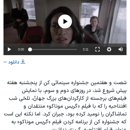
دنبال کنید
مستندها
فرهنگ و زندگی
حقوق شهروندی
انتخابات ریاست جمهوری آمریکا ۲۰۲۴
No media source currently available
اقتصادی
حمله جمهوری اسلامی به اسرائیل
رمز مهسا
علم و فناوری
زبانهای مختلف
اسرائیل در جنگ
ورزش زنان در ایران
0:00
3:11
گالری عکس
اعتراضات زن، زندگی، آزادی
دانلود
آرشیو پخش زنده
مجموعه مستندهای دادخواهی
تریبونال مردمی آبان ۹۸
شصت و هفتمین جشنواره سینمائی کن از پنجشنبه هفته
دادگاه حمید نوری
پیش شروع شد، در روزهای دوم و سوم، با نمایش
فیلم‌های برجسته از کارگردان‌های بزرگ جهانُ، تلخی شب
چهل سال گروگان‌گیری
افتتاحیه را که با فیلم «گریس موناکو» منتقدان و
قانون شفافیت دارائی کادر رهبری ایران
تماشاگران را نومید کرده بود، جبران کرد. اما نکته این است
اعتراضات مردمی آبان ۹۸
که جشنواره‌ کن از برنامه کردن فیلم «گریس موناکو» به
عنوان فیلم افتتاحیه، گریزی نداشت.