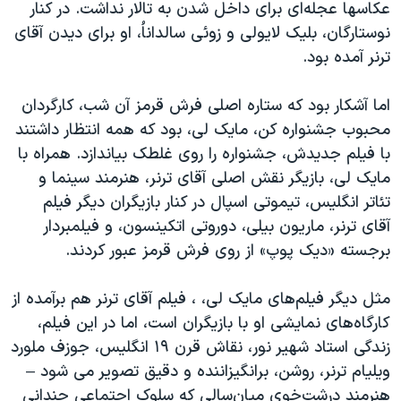
عکاسها عجله‌ای برای داخل شدن به تالار نداشت. در کنار
نوستارگان، بلیک لایولی و زوئی سالداناُ، او برای دیدن آقای
ترنر آمده بود.
اما آشکار بود که ستاره اصلی فرش قرمز آن شب، کارگردان
محبوب جشنواره کن، مایک لی، بود که همه انتظار داشتند
با فیلم جدیدش، جشنواره را روی غلطک بیاندازد. همراه با
مایک لی، بازیگر نقش اصلی آقای ترنر، هنرمند سینما و
تئاتر انگلیس، تیموتی اسپال در کنار بازیگران دیگر فیلم
آقای ترنر، ماریون بیلی، دوروتی اتکینسون، و فیلمبردار
برجسته «دیک پوپ» از روی فرش قرمز عبور کردند.
مثل دیگر فیلم‌های مایک لی، ، فیلم آقای ترنر هم برآمده از
کارگاه‌‌های نمایشی او با بازیگران است، اما در این فیلم،
زندگی‌ استاد شهیر نور، نقاش قرن ۱۹ انگلیس، جوزف ملورد
ویلیام ترنر، روشن، برانگیزاننده و دقیق تصویر می شود –
هنرمند درشت‌خوی میان‌سالی که سلوک اجتماعی چندانی