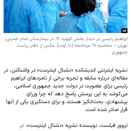
دنبال کنید
مستندها
فرهنگ و زندگی
حقوق شهروندی
انتخابات ریاست جمهوری آمریکا ۲۰۲۴
اقتصادی
حمله جمهوری اسلامی به اسرائیل
رمز مهسا
علم و فناوری
ابراهیم رئیسی در دیدار بخش کووید-۱۹ در بیمارستان امام خمینی،
زبانهای مختلف
تهران – سه‌شنبه ۱۹ مردادماه (۱۰ اوت)، عکس از دفتر ریاست
اسرائیل در جنگ
ورزش زنان در ایران
جمهوری
گالری عکس
اعتراضات زن، زندگی، آزادی
آرشیو پخش زنده
مجموعه مستندهای دادخواهی
نشریه اینترنتی اندیشکده «نشنال اینترست» در واشنگتن، در
مقاله‌ای درباره سابقه و تجربه برخی از نامزدهای ابراهیم
تریبونال مردمی آبان ۹۸
رئیسی برای عضویت در دولت جدید جمهوری اسلامی،
دادگاه حمید نوری
می‌کوشد به این پرسش پاسخ دهد که چرا وزرای
چهل سال گروگان‌گیری
پیشنهادی، بحث‌انگیز هستند و برای دستگیری یکی از آنها
قرار صادر شده است.
قانون شفافیت دارائی کادر رهبری ایران
اعتراضات مردمی آبان ۹۸
تروور فیلست، نویسنده نشریه «نشنال اینترست»،
در