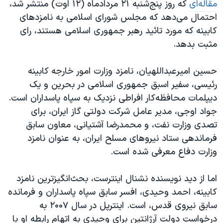
اسرائیل در جنگ
مقاله‌ای
که روز پنج‌شنبه ۲۱ مردادماه (۱۲ اوت) منتشر شد،
احتمال می‌دهد که مجلس شورای اسلامی به نامزدهای
نرگس محمدی برنده جایزه نوبل صلح
کابینه که مورد تائید رهبر جمهوری اسلامی هستند، رای
همایش محافظه‌کاران آمریکا «سی‌پک»
مثبت بدهد.
صفحه‌های ویژه
حسین امیرعبداللهیان، نامزد وزارت امور خارجه کابینه
سفر پرزیدنت ترامپ به چین
رئیسی، سفیر اسبق جمهوری اسلامی در بحرین و یک
دیپلمات محافظه‌کار افراطی نزدیک به سپاه پاسداران است.
جواد اوجی، مدیر عامل شرکت دولتی گاز ایران، برای
تصدی وزارت نفت، و محمدرضا آشتیانی، معاون سابق
فرماندهی ستاد نیروهای مسلح ایران، به عنوان نامزد
وزارت دفاع معرفی شده است.
اما از دید نویسنده نشنال اینترست، بحث‌انگیزترین نامزد
کابینه، احمد وحیدی، افسر سابق سپاه پاسداران و فرمانده
سابق نیروی قدس، است. اینترپل در سال ۲۰۰۷ به
درخواست دولت آرژانتین برای وحیدی به اتهام رابطه‌ او با