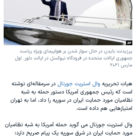
دنبال کنید
مستندها
فرهنگ و زندگی
حقوق شهروندی
انتخابات ریاست جمهوری آمریکا ۲۰۲۴
اقتصادی
حمله جمهوری اسلامی به اسرائیل
رمز مهسا
علم و فناوری
زبانهای مختلف
اسرائیل در جنگ
ورزش زنان در ایران
پرزیدنت بایدن در حال سوار شدن بر هواپیمای ویژه ریاست
جمهوری ایالات متحده در فرودگاه نیوکسل در ایالت دلور. اول
گالری عکس
اعتراضات زن، زندگی، آزادی
مارس ۲۰۲۱
آرشیو پخش زنده
مجموعه مستندهای دادخواهی
تریبونال مردمی آبان ۹۸
هیات تحریریه
وال استریت جورنال
در سرمقاله‌ای نوشته
است که رئیس جمهوری آمریکا دستور حمله به شبه
دادگاه حمید نوری
نظامیان مورد حمایت ایران در سوریه را داد، اما به تهران
چهل سال گروگان‌گیری
امتیازهایی هم داده است.
قانون شفافیت دارائی کادر رهبری ایران
وال استریت جورنال می گوید حمله آمریکا به شبه نظامیان
اعتراضات مردمی آبان ۹۸
مورد حمایت ایران در شرق سوریه یک پیام صریح دارد: