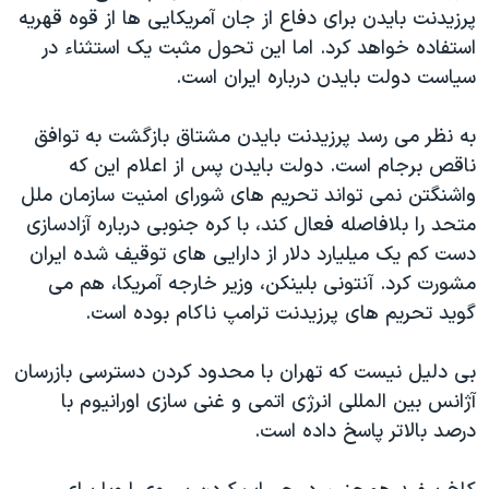
اسرائیل در جنگ
پرزیدنت بایدن برای دفاع از جان آمریکایی ها از قوه قهریه
نرگس محمدی برنده جایزه نوبل صلح
استفاده خواهد کرد. اما این تحول مثبت یک استثناء در
سیاست دولت بایدن درباره ایران است.
همایش محافظه‌کاران آمریکا «سی‌پک»
صفحه‌های ویژه
به نظر می رسد پرزیدنت بایدن مشتاق بازگشت به توافق
سفر پرزیدنت ترامپ به چین
ناقص برجام است. دولت بایدن پس از اعلام این که
واشنگتن نمی تواند تحریم های شورای امنیت سازمان ملل
متحد را بلافاصله فعال کند، با کره جنوبی درباره آزادسازی
دست کم یک میلیارد دلار از دارایی های توقیف شده ایران
مشورت کرد. آنتونی بلینکن، وزیر خارجه آمریکا، هم می
گوید تحریم های پرزیدنت ترامپ ناکام بوده است.
بی دلیل نیست که تهران با محدود کردن دسترسی بازرسان
آژانس بین المللی انرژی اتمی و غنی سازی اورانیوم با
درصد بالاتر پاسخ داده است.