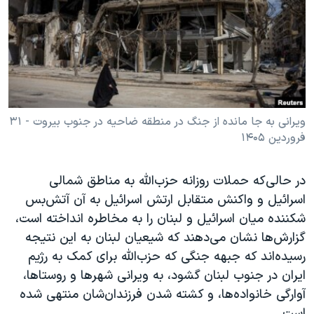
دنبال کنید
مستندها
فرهنگ و زندگی
حقوق شهروندی
انتخابات ریاست جمهوری آمریکا ۲۰۲۴
اقتصادی
حمله جمهوری اسلامی به اسرائیل
رمز مهسا
علم و فناوری
زبانهای مختلف
اسرائیل در جنگ
ورزش زنان در ایران
ویرانی به جا مانده از جنگ در منطقه ضاحیه در جنوب بیروت - ۳۱
فروردین ۱۴۰۵
گالری عکس
اعتراضات زن، زندگی، آزادی
آرشیو پخش زنده
مجموعه مستندهای دادخواهی
در حالی‌که حملات روزانه حزب‌الله به مناطق شمالی
تریبونال مردمی آبان ۹۸
اسرائیل و واکنش متقابل ارتش اسرائیل به آن آتش‌بس
دادگاه حمید نوری
شکننده میان اسرائیل و لبنان را به مخاطره انداخته است،
گزارش‌ها نشان می‌دهند که شیعیان لبنان به این نتیجه
چهل سال گروگان‌گیری
رسیده‌اند که جبهه جنگی که حزب‌الله برای کمک به رژیم
قانون شفافیت دارائی کادر رهبری ایران
ایران در جنوب لبنان گشود، به ویرانی شهرها و روستاها،
اعتراضات مردمی آبان ۹۸
آوارگی خانواده‌ها، و کشته شدن فرزندان‌شان منتهی شده
است.