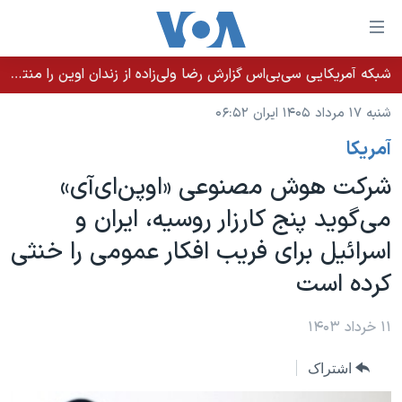
ینکهای
ابل
سترسی
شبکه آمریکایی سی‌بی‌‌اس گزارش رضا ولی‌زاده از زندان اوین را منتشر کرد؛ کامران حکمتی پیش از آغاز شیمی‌درمانی به زندان بازگردانده شد
خانه
هش
شنبه ۱۷ مرداد ۱۴۰۵ ایران ۰۶:۵۲
نسخه سبک وب‌سایت
ه
آمريکا
حتوای
موضوع ها
صلی
شرکت هوش‌ مصنوعی «اوپن‌ای‌آی»
برنامه های تلویزیونی
ایران
هش
می‌گوید پنج کارزار روسیه، ایران و
جدول برنامه ها
ه
آمریکا
اسرائيل برای فریب افکار عمومی را خنثی
فحه
صفحه‌های ویژه
جهان
صلی
کرده است
فرکانس‌های صدای آمریکا
ورزشی
جام جهانی ۲۰۲۶
هش
پخش رادیویی
ه
گزیده‌ها
عملیات خشم حماسی
۱۱ خرداد ۱۴۰۳
ستجو
۲۵۰سالگی آمریکا
ویژه برنامه‌ها
یادگیری زبان انگلیسی
اشتراک
ویدیوها
بایگانی برنامه‌های تلویزیونی