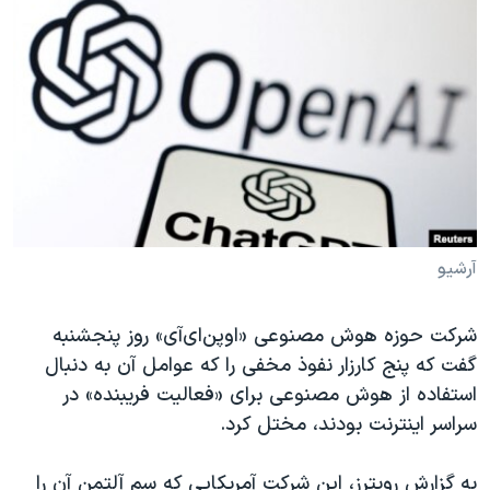
دنبال کنید
مستندها
فرهنگ و زندگی
حقوق شهروندی
انتخابات ریاست جمهوری آمریکا ۲۰۲۴
اقتصادی
حمله جمهوری اسلامی به اسرائیل
رمز مهسا
علم و فناوری
زبانهای مختلف
اسرائیل در جنگ
ورزش زنان در ایران
گالری عکس
اعتراضات زن، زندگی، آزادی
آرشیو پخش زنده
مجموعه مستندهای دادخواهی
آرشیو
تریبونال مردمی آبان ۹۸
شرکت حوزه هوش مصنوعی «اوپن‌ای‌آی» روز پنجشنبه
دادگاه حمید نوری
گفت که پنج کارزار نفوذ مخفی را که عوامل آن به دنبال
چهل سال گروگان‌گیری
استفاده از هوش مصنوعی برای «فعالیت فریبنده» در
قانون شفافیت دارائی کادر رهبری ایران
سراسر اینترنت بودند، مختل کرد.
اعتراضات مردمی آبان ۹۸
به گزارش رویترز، این شرکت آمریکایی که سم آلتمن آن را