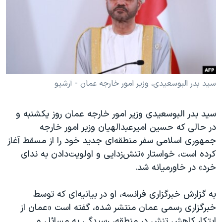
دنبال کنید
مستندها
فرهنگ و زندگی
حقوق شهروندی
انتخابات ریاست جمهوری آمریکا ۲۰۲۴
اقتصادی
حمله جمهوری اسلامی به اسرائیل
رمز مهسا
علم و فناوری
زبانهای مختلف
اسرائیل در جنگ
ورزش زنان در ایران
سید بدر البوسعیدی، وزیر امور خارجه عمان - آرشیو
گالری عکس
اعتراضات زن، زندگی، آزادی
سید بدر البوسعیدی وزیر امور خارجه عمان روز یکشنبه و
آرشیو پخش زنده
مجموعه مستندهای دادخواهی
در حالی که حسین امیرعبدالهیان وزیر امور خارجه
تریبونال مردمی آبان ۹۸
جمهوری اسلامی سفر منطقه‌ای جدید خود را از مسقط آغاز
کرده است، خواستار «تنش‌زدایی و اولویت‌دادن به ندای
دادگاه حمید نوری
خرد» در خاورمیانه شد.
چهل سال گروگان‌گیری
قانون شفافیت دارائی کادر رهبری ایران
به گزارش خبرگزاری فرانسه، او در بیانیه‌ای که توسط
خبرگزاری رسمی عمان منتشر شده، گفته است «عمان از
اعتراضات مردمی آبان ۹۸
ابتکار کاهش تنش در منطقه، رسیدگی به مسائل و