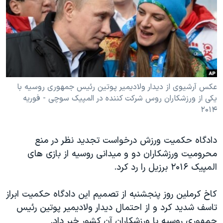
دنبال کنید
مستندها
فرهنگ و زندگی
حقوق شهروندی
انتخابات ریاست جمهوری آمریکا ۲۰۲۴
اقتصادی
حمله جمهوری اسلامی به اسرائیل
رمز مهسا
علم و فناوری
زبانهای مختلف
اسرائیل در جنگ
ورزش زنان در ایران
عکس آرشیوی از دیدار ولادیمیر پوتین رئیس جمهوری روسیه با
یکی از ورزشکاران روس شرکت کننده در المپیک سوچی - فوریه
گالری عکس
اعتراضات زن، زندگی، آزادی
۲۰۱۴
آرشیو پخش زنده
مجموعه مستندهای دادخواهی
تریبونال مردمی آبان ۹۸
دادگاه حکمیت ورزش درخواست تجدید نظر در منع
محرومیت ورزشکاران دو و میدانی روسیه از بازی های
دادگاه حمید نوری
المپیک ۲۰۱۶ برزیل را رد کرد.
چهل سال گروگان‌گیری
قانون شفافیت دارائی کادر رهبری ایران
کاخ کرملین روز پنجشنبه از تصمیم این دادگاه حکمیت ابراز
تاسف شدید کرد و از احتمال دیدار ولادیمیر پوتین رئیس
اعتراضات مردمی آبان ۹۸
جمهوری روسیه با ورزشکاران آن کشور خبر داد.