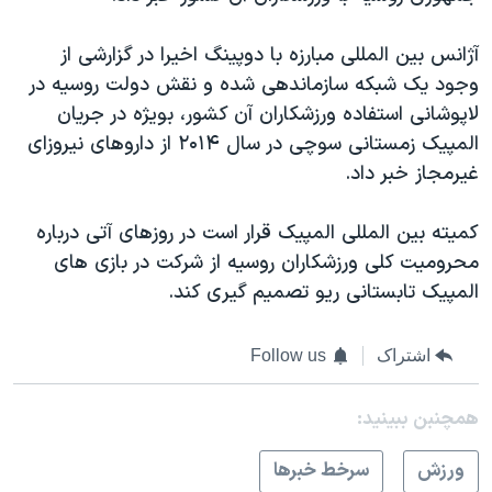
اسرائیل در جنگ
نرگس محمدی برنده جایزه نوبل صلح
آژانس بین المللی مبارزه با دوپینگ اخیرا در گزارشی از
وجود یک شبکه سازماندهی شده و نقش دولت روسیه در
همایش محافظه‌کاران آمریکا «سی‌پک»
لاپوشانی استفاده ورزشکاران آن کشور، بویژه در جریان
صفحه‌های ویژه
المپیک زمستانی سوچی در سال ۲۰۱۴ از داروهای نیروزای
سفر پرزیدنت ترامپ به چین
غیرمجاز خبر داد.
کمیته بین المللی المپیک قرار است در روزهای آتی درباره
محرومیت کلی ورزشکاران روسیه از شرکت در بازی های
المپیک تابستانی ریو تصمیم گیری کند.
اشتراک
Follow us
همچنبن ببینید:
ورزش
سرخط خبرها