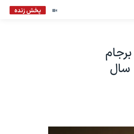
پخش زنده
برجام
 سال