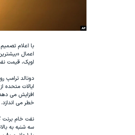
نرگس محمدی برنده جایزه نوبل صلح
همایش محافظه‌کاران آمریکا «سی‌پک»
صفحه‌های ویژه
سفر پرزیدنت ترامپ به چین
با اعلام تصمیم 
اعمال «بیشترین
اوپک، قیمت نفت
دونالد ترامپ رو
ایالات متحده از
افزایش می دهد و
خطر می اندازد.