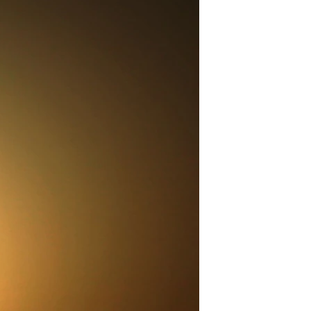
مستندها
فرهنگ و زندگی
حقوق شهروندی
انتخابات ریاست جمهوری آمریکا ۲۰۲۴
اقتصادی
حمله جمهوری اسلامی به اسرائیل
رمز مهسا
علم و فناوری
اسرائیل در جنگ
ورزش زنان در ایران
گالری عکس
اعتراضات زن، زندگی، آزادی
آرشیو پخش زنده
مجموعه مستندهای دادخواهی
تریبونال مردمی آبان ۹۸
دادگاه حمید نوری
چهل سال گروگان‌گیری
قانون شفافیت دارائی کادر رهبری ایران
اعتراضات مردمی آبان ۹۸
اسرائیل در جنگ