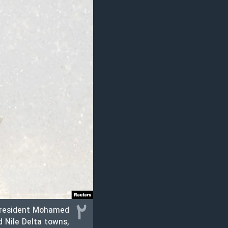
۲
 President Mohamed
d Nile Delta towns,