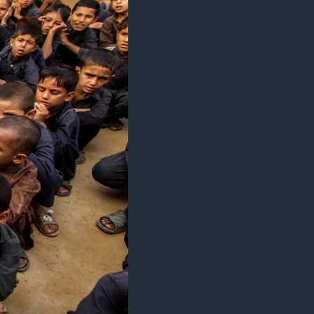
مستندها
فرهنگ و زندگی
حقوق شهروندی
انتخابات ریاست جمهوری آمریکا ۲۰۲۴
اقتصادی
حمله جمهوری اسلامی به اسرائیل
رمز مهسا
علم و فناوری
اسرائیل در جنگ
ورزش زنان در ایران
گالری عکس
اعتراضات زن، زندگی، آزادی
آرشیو پخش زنده
مجموعه مستندهای دادخواهی
تریبونال مردمی آبان ۹۸
دادگاه حمید نوری
چهل سال گروگان‌گیری
قانون شفافیت دارائی کادر رهبری ایران
اعتراضات مردمی آبان ۹۸
اسرائیل در جنگ