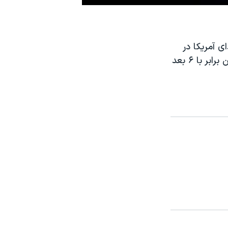
 آمريکا در
ساعت ۹ و ۳۰ دقيقه بامداد پنجشنبه بيست و سوم ماه ژوئن به وقت واشنگتن برابر با ۶ بعد