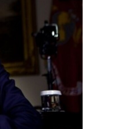
مستندها
فرهنگ و زندگی
حقوق شهروندی
انتخابات ریاست جمهوری آمریکا ۲۰۲۴
اقتصادی
حمله جمهوری اسلامی به اسرائیل
رمز مهسا
علم و فناوری
اسرائیل در جنگ
ورزش زنان در ایران
گالری عکس
اعتراضات زن، زندگی، آزادی
آرشیو پخش زنده
مجموعه مستندهای دادخواهی
تریبونال مردمی آبان ۹۸
دادگاه حمید نوری
چهل سال گروگان‌گیری
قانون شفافیت دارائی کادر رهبری ایران
اعتراضات مردمی آبان ۹۸
اسرائیل در جنگ