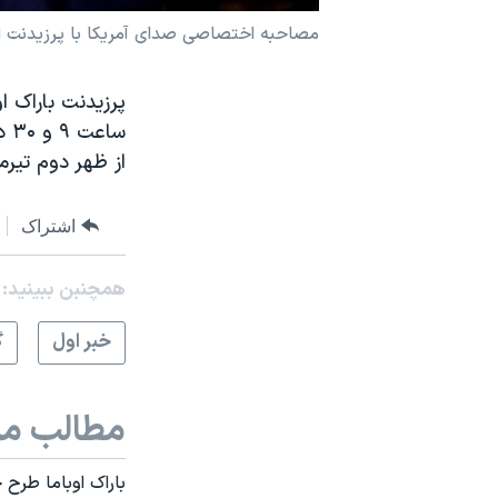
نرگس محمدی برنده جایزه نوبل صلح
مصاحبه اختصاصی صدای آمريکا با پرزيدنت اوب
همایش محافظه‌کاران آمریکا «سی‌پک»
پرزيدنت باراک 
صفحه‌های ویژه
سفر پرزیدنت ترامپ به چین
از ظهر دوم تيرم
اشتراک
همچنبن ببینید:
خبر اول
گ
مطالب مر
باراک اوباما طرح خ