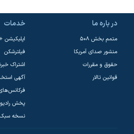
در باره ما
خدمات
متمم بخش ۵۰۸
اپلیکیشن +VOA
منشور صدای آمریکا
فیلترشکن
حقوق و مقررات
اشتراک خبرن
قوانین تالار
آگهی استخد
فرکانس‌های 
پخش رادیو
یادگیری زبان انگلیسی
نسخه سبک 
دنبال کنید