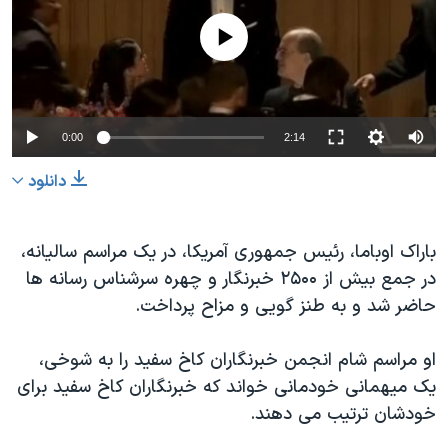
دنبال کنید
مستندها
فرهنگ و زندگی
No media source currently available
حقوق شهروندی
انتخابات ریاست جمهوری آمریکا ۲۰۲۴
اقتصادی
حمله جمهوری اسلامی به اسرائیل
رمز مهسا
علم و فناوری
0:00
2:14
زبانهای مختلف
اسرائیل در جنگ
ورزش زنان در ایران
دانلود
گالری عکس
اعتراضات زن، زندگی، آزادی
آرشیو پخش زنده
مجموعه مستندهای دادخواهی
باراک اوباما، رئیس جمهوری آمریکا، در یک مراسم سالیانه،
تریبونال مردمی آبان ۹۸
در جمع بیش از ۲۵۰۰ خبرنگار و چهره سرشناس رسانه ها
حاضر شد و به طنز گویی و مزاح پرداخت.
دادگاه حمید نوری
چهل سال گروگان‌گیری
او مراسم شام انجمن خبرنگاران کاخ سفید را به شوخی،
قانون شفافیت دارائی کادر رهبری ایران
یک میهمانی خودمانی خواند که خبرنگاران کاخ سفید برای
خودشان ترتیب می دهند.
اعتراضات مردمی آبان ۹۸