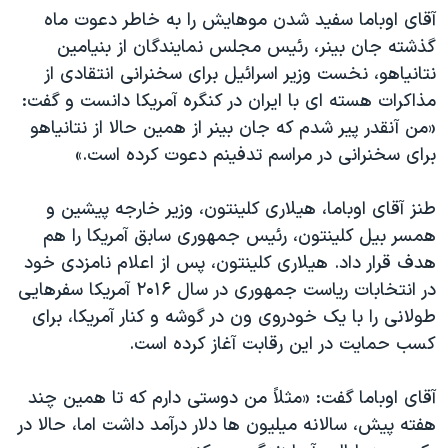
اسرائیل در جنگ
آقای اوباما سفید شدن موهایش را به خاطر دعوت ماه
نرگس محمدی برنده جایزه نوبل صلح
گذشته جان بینر، رئیس مجلس نمایندگان از بنیامین
نتانیاهو، نخست وزیر اسرائیل برای سخنرانی انتقادی از
همایش محافظه‌کاران آمریکا «سی‌پک»
مذاکرات هسته ای با ایران در کنگره آمریکا دانست و گفت:
صفحه‌های ویژه
«من آنقدر پیر شدم که جان بینر از همین حالا از نتانیاهو
سفر پرزیدنت ترامپ به چین
برای سخنرانی در مراسم تدفینم دعوت کرده است.»
طنز آقای اوباما، هیلاری کلینتون، وزیر خارجه پیشین و
همسر بیل کلینتون، رئیس جمهوری سابق آمریکا را هم
هدف قرار داد. هیلاری کلینتون، پس از اعلام نامزدی خود
در انتخابات ریاست جمهوری در سال ۲۰۱۶ آمریکا سفرهایی
طولانی را با یک خودروی ون در گوشه و کنار آمریکا، برای
کسب حمایت در این رقابت آغاز کرده است.
آقای اوباما گفت: «مثلاً من دوستی دارم که تا همین چند
هفته پیش، سالانه میلیون ها دلار درآمد داشت اما، حالا در