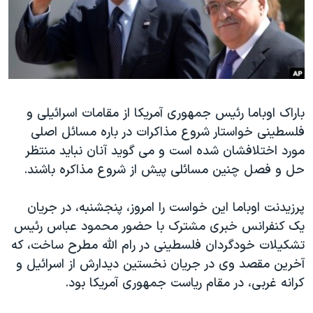
دنبال کنید
مستندها
فرهنگ و زندگی
حقوق شهروندی
انتخابات ریاست جمهوری آمریکا ۲۰۲۴
اقتصادی
حمله جمهوری اسلامی به اسرائیل
رمز مهسا
علم و فناوری
زبانهای مختلف
باراک اوباما رئیس جمهوری آمریکا از مقامات اسرائیلی و
اسرائیل در جنگ
ورزش زنان در ایران
فلسطینی خواستار شروع مذاکرات در باره مسائل اصلی
گالری عکس
اعتراضات زن، زندگی، آزادی
مورد اختلافشان شده است و می گوید آنان نباید منتظر
آرشیو پخش زنده
مجموعه مستندهای دادخواهی
حل و فصل چنین مسائلی پیش از شروع مذاکره باشند.
تریبونال مردمی آبان ۹۸
پرزیدنت اوباما این خواست را امروز، پنجشنبه، در جریان
دادگاه حمید نوری
یک کنفرانس خبری مشترک با حضور محمود عباس رئیس
چهل سال گروگان‌گیری
تشکیلات خودگردان فلسطینی در رام الله مطرح ساخت، که
آخرین مقصد وی در جریان نخستین دیدارش از اسرائیل و
قانون شفافیت دارائی کادر رهبری ایران
کرانه غربی، در مقام ریاست جمهوری آمریکا بود.
اعتراضات مردمی آبان ۹۸