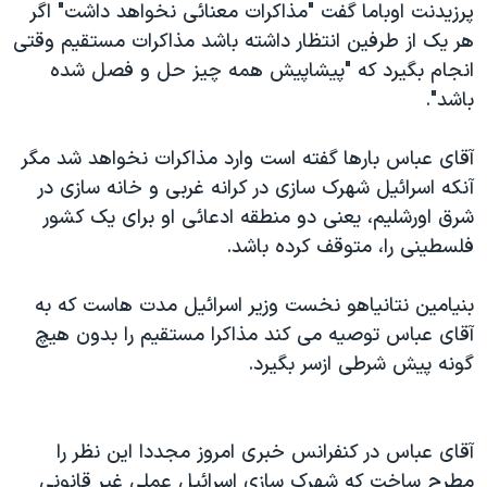
اسرائیل در جنگ
پرزیدنت اوباما گفت "مذاکرات معنائی نخواهد داشت" اگر
هر یک از طرفین انتظار داشته باشد مذاکرات مستقیم وقتی
نرگس محمدی برنده جایزه نوبل صلح
انجام بگیرد که "پیشاپیش همه چیز حل و فصل شده
همایش محافظه‌کاران آمریکا «سی‌پک»
باشد".
صفحه‌های ویژه
آقای عباس بارها گفته است وارد مذاکرات نخواهد شد مگر
سفر پرزیدنت ترامپ به چین
آنکه اسرائیل شهرک سازی در کرانه غربی و خانه سازی در
شرق اورشلیم، یعنی دو منطقه ادعائی او برای یک کشور
فلسطینی را، متوقف کرده باشد.
بنیامین نتانیاهو نخست وزیر اسرائیل مدت هاست که به
آقای عباس توصیه می کند مذاکرا مستقیم را بدون هیچ
گونه پیش شرطی ازسر بگیرد.
آقای عباس در کنفرانس خبری امروز مجددا این نظر را
مطرح ساخت که شهرک سازی اسرائیل عملی غیر قانونی