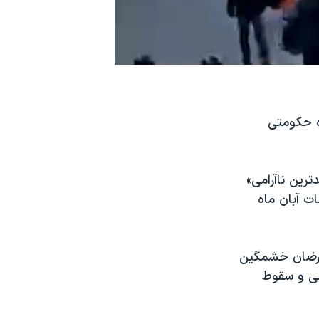
ده حکومتی
ان را «بدترین ناآرامی‌»
 دست کم ۱۸۰ نفر در اعتراضات آبان ماه
عترضان خشمگین
امی و سقوط