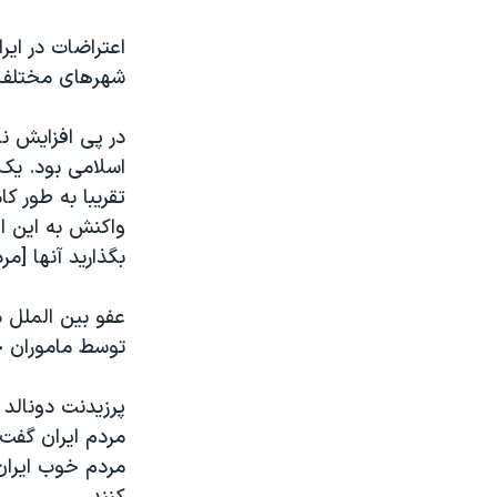
اعتراضات در ایر
شهرهای مختلف 
در پی افزایش ن
تقریبا به طور ک
واکنش به این اق
بگذارید آنها [مر
توسط ماموران ج
پرزیدنت دونالد
مردم ایران گفت:
مردم خوب ایران