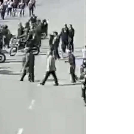
مستندها
فرهنگ و زندگی
حقوق شهروندی
انتخابات ریاست جمهوری آمریکا ۲۰۲۴
اقتصادی
حمله جمهوری اسلامی به اسرائیل
رمز مهسا
علم و فناوری
اسرائیل در جنگ
ورزش زنان در ایران
گالری عکس
اعتراضات زن، زندگی، آزادی
آرشیو پخش زنده
مجموعه مستندهای دادخواهی
تریبونال مردمی آبان ۹۸
دادگاه حمید نوری
چهل سال گروگان‌گیری
قانون شفافیت دارائی کادر رهبری ایران
اعتراضات مردمی آبان ۹۸
اسرائیل در جنگ