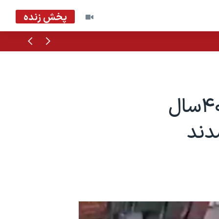
پخش زنده
قبلی
بعدی
نیویورک تایمز: در «بدترین ناآرامی‌» ۴۰سال