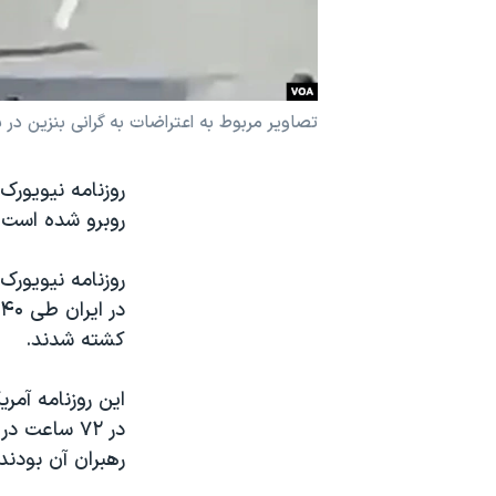
نرگس محمدی برنده جایزه نوبل صلح
همایش محافظه‌کاران آمریکا «سی‌پک»
صفحه‌های ویژه
تصاویر مربوط به اعتراضات به گرانی بنزین در ش
سفر پرزیدنت ترامپ به چین
روزنامه نیویورک
روبرو شده است، آمار
کشته شدند.
این روزنامه آمر
در ۷۲ ساع
رهبران آن بودند.