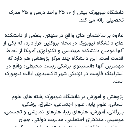
اسرائیل در جنگ
نرگس محمدی برنده جایزه نوبل صلح
دانشگاه نیویورک بیش از ۰۰ ۲۵ واحد درسی و ۲۵ مدرک
تحصیلی ارائه می کند.
همایش محافظه‌کاران آمریکا «سی‌پک»
صفحه‌های ویژه
علاوه بر ساختمان های واقع در منهتن، بعضی از دانشکده
سفر پرزیدنت ترامپ به چین
های دانشگاه نیویورک در محله بروکلین قرار دارد، که یکی از
آنها دومین دانشکده مهندسی و تکنولوژی آمریکا از لحاظ
قدمت است. این دانشگاه چند مرکز پژوهشی هم دارد که
مهمترین آنها «انستیتوی پزشکی زیست محیطی» واقع در
استرلینگ فارست در نزدیکی شهر تاکسیدوی ایالت نیویورک
است.
پژوهش و آموزش در دانشگاه نیویورک رشته های علوم
انسانی، علوم پایه، علوم اجتماعی، حقوق، پزشکی،
بازرگانی، آموزش، هنرهای زیبا، هنرهای نمایشی و تجسمی،
موسیقی، مددکاری اجتماعی، مدیریت دولتی، جهان