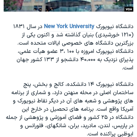
دنبال کنید
مستندها
فرهنگ و زندگی
حقوق شهروندی
انتخابات ریاست جمهوری آمریکا ۲۰۲۴
دانشگاه نیویورک
New York University
در سال ۱۸۳۱
اقتصادی
حمله جمهوری اسلامی به اسرائیل
(۱۲۱۰ خورشیدی) بنیان گذاشته شد و اکنون یکی از
رمز مهسا
علم و فناوری
بزرگترین دانشگاه های خصوصی ایالات متحده است.
زبانهای مختلف
اسرائیل در جنگ
ورزش زنان در ایران
دانشگاه نیویورک امروزه با ۱۰۰ ،۳ عضو هیأت علمی،
پذیرای نزدیک به ۴۰،۰۰۰ دانشجو از ۱۳۳ کشور جهان
گالری عکس
اعتراضات زن، زندگی، آزادی
است.
آرشیو پخش زنده
مجموعه مستندهای دادخواهی
تریبونال مردمی آبان ۹۸
دانشگاه نیویورک ۱۴ دانشکده، کالج و بخش، پنج
ساختمان اصلی در محله منهتن دارد، و شماری از برنامه
دادگاه حمید نوری
های پژوهشی و شعبه های آن در دیگر نقاط نیویورک و
چهل سال گروگان‌گیری
آمریکا واقع است. برنامه های تحصیل در خارج این
قانون شفافیت دارائی کادر رهبری ایران
دانشگاه در ۲۵ کشور و فضای آموزشی و پژوهشی از جمله
در پاریس، لندن، مادرید، برلن، شانگهای، فلورانس و
اعتراضات مردمی آبان ۹۸
ابوظبی پراکنده است.