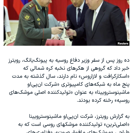
دنبال کنید
مستندها
فرهنگ و زندگی
حقوق شهروندی
انتخابات ریاست جمهوری آمریکا ۲۰۲۴
اقتصادی
حمله جمهوری اسلامی به اسرائیل
رمز مهسا
علم و فناوری
زبانهای مختلف
اسرائیل در جنگ
ورزش زنان در ایران
ده روز پس از سفر وزیر دفاع روسیه به پیونگ‌یانگ، رویترز
گالری عکس
اعتراضات زن، زندگی، آزادی
خبر داد که گروهی از هکرهای نخبه کره شمالی که
آرشیو پخش زنده
مجموعه مستندهای دادخواهی
«اسکارکرافت و لازاروس» نام دارند، سال گذشته به مدت
تریبونال مردمی آبان ۹۸
پنج‌ ماه به شبکه‌های کامپیوتری «شرکت ان‌پی‌او
ماشینوسترویینا» به عنوان «تولیدکننده اصلی موشک‌های
دادگاه حمید نوری
روسیه» رخنه کرده بودند.
چهل سال گروگان‌گیری
قانون شفافیت دارائی کادر رهبری ایران
به گزارش رویترز، شرکت ان‌پی‌او ماشینوسترویینا
«اصلی‌ترین» تولید‌کننده موشکهای روسی است که به
اعتراضات مردمی آبان ۹۸
طراحی «موشک‌های مافوق صوت»، «فناوری‌های