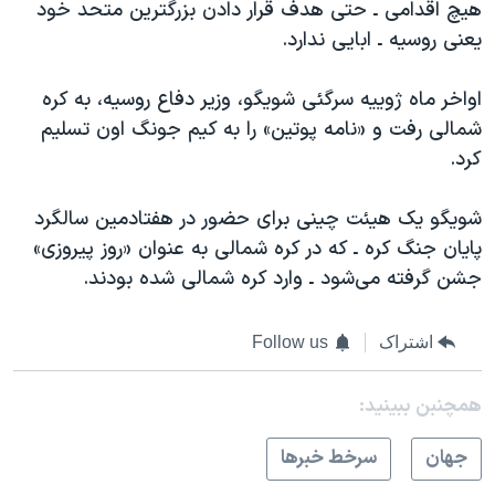
هیچ اقدامی ـ حتی هدف قرار دادن بزرگترین متحد خود
یعنی روسیه ـ ابایی ندارد.
اواخر ماه ژوییه سرگئی شویگو، وزیر دفاع روسیه، به کره
شمالی رفت و «نامه پوتین» را به کیم جونگ اون تسلیم
کرد.
شویگو یک هیئت چینی برای حضور در هفتادمین سالگرد
پایان جنگ کره ـ که در کره شمالی به عنوان «روز پیروزی»
جشن گرفته می‌شود ـ وارد کره شمالی شده بودند.
اشتراک
Follow us
همچنبن ببینید:
جهان
سرخط خبرها