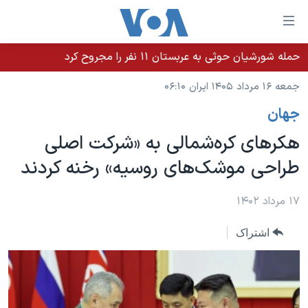
ینکهای
ابل
سترسی
حمله شورشیان حوثی به عربستان ۱۱ نفر را مجروح کرد
خانه
هش
جمعه ۱۶ مرداد ۱۴۰۵ ایران ۰۶:۱۰
نسخه سبک وب‌سایت
ه
جهان
حتوای
موضوع ها
صلی
هکرهای کره‌شمالی به «شرکت اصلی
برنامه های تلویزیونی
ایران
هش
طراحی موشک‌های روسیه» رخنه کردند
جدول برنامه ها
ه
آمریکا
فحه
صفحه‌های ویژه
جهان
۱۷ مرداد ۱۴۰۲
صلی
فرکانس‌های صدای آمریکا
ورزشی
جام جهانی ۲۰۲۶
هش
اشتراک
پخش رادیویی
ه
گزیده‌ها
عملیات خشم حماسی
ستجو
۲۵۰سالگی آمریکا
ویژه برنامه‌ها
یادگیری زبان انگلیسی
ویدیوها
بایگانی برنامه‌های تلویزیونی