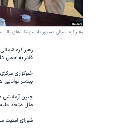
نرگس محمدی برنده جایزه نوبل صلح
همایش محافظه‌کاران آمریکا «سی‌پک»
صفحه‌های ویژه
سفر پرزیدنت ترامپ به چین
‎رهبر کره شمال
قادر به حمل کل
خبرگزاری مرکزی
بیشتر توانایی ه
چنین آزمایشی د
ملل متحد علیه 
شورای امنیت ما