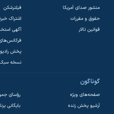
منشور صدای آمریکا
فیلترشکن
حقوق و مقررات
اشتراک خبرن
قوانین تالار
آگهی استخد
فرکانس‌های 
پخش رادیو
یادگیری زبان انگلیسی
نسخه سبک 
دنبال کنید
گوناگون
صفحه‌های ویژه
رؤسای جمهو
آرشیو پخش زنده
بایگانی برن
زبانهای مختلف