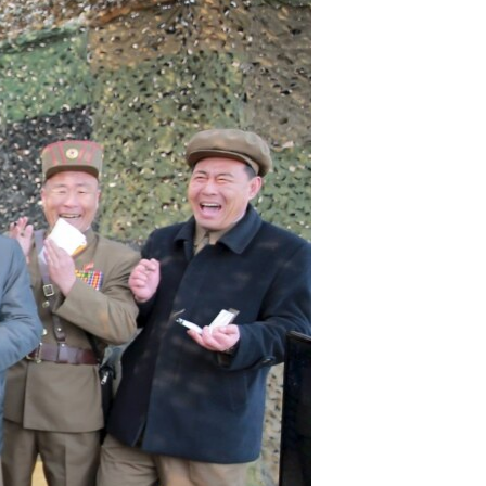
مستندها
فرهنگ و زندگی
حقوق شهروندی
انتخابات ریاست جمهوری آمریکا ۲۰۲۴
اقتصادی
حمله جمهوری اسلامی به اسرائیل
رمز مهسا
علم و فناوری
اسرائیل در جنگ
ورزش زنان در ایران
گالری عکس
اعتراضات زن، زندگی، آزادی
آرشیو پخش زنده
مجموعه مستندهای دادخواهی
تریبونال مردمی آبان ۹۸
دادگاه حمید نوری
چهل سال گروگان‌گیری
قانون شفافیت دارائی کادر رهبری ایران
اعتراضات مردمی آبان ۹۸
اسرائیل در جنگ