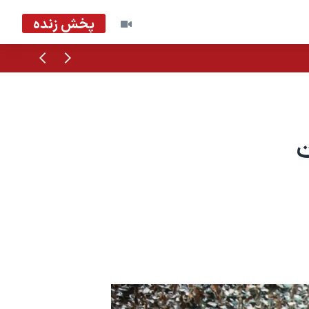
پخش زنده
قبلی
بعدی
ت