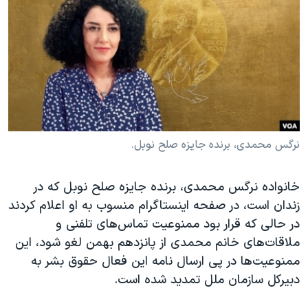
دنبال کنید
مستندها
فرهنگ و زندگی
حقوق شهروندی
انتخابات ریاست جمهوری آمریکا ۲۰۲۴
اقتصادی
حمله جمهوری اسلامی به اسرائیل
رمز مهسا
علم و فناوری
زبانهای مختلف
اسرائیل در جنگ
ورزش زنان در ایران
گالری عکس
اعتراضات زن، زندگی، آزادی
نرگس محمدی، برنده جایزه صلح نوبل.
آرشیو پخش زنده
مجموعه مستندهای دادخواهی
خانواده نرگس محمدی، برنده جایزه صلح نوبل که در
تریبونال مردمی آبان ۹۸
زندان است، در صفحه اینستاگرام منسوب به او اعلام کردند
دادگاه حمید نوری
در حالی که قرار بود ممنوعیت تماس‌های تلفنی و
چهل سال گروگان‌گیری
ملاقات‌های خانم محمدی از پانزدهم بهمن لغو شود، این
ممنوعیت‌ها در پی ارسال نامه این فعال حقوق بشر به
قانون شفافیت دارائی کادر رهبری ایران
دبیرکل سازمان ملل تمدید شده است.
اعتراضات مردمی آبان ۹۸