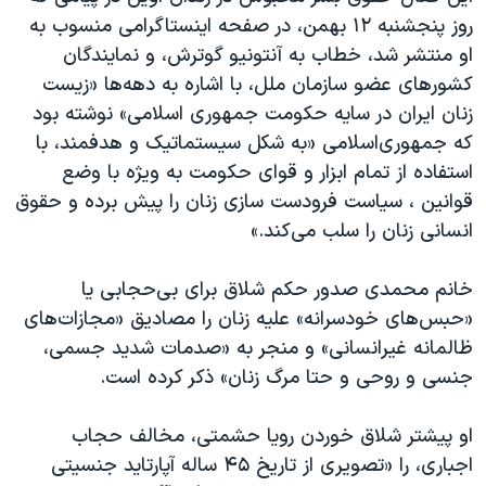
روز پنجشنبه ۱۲ بهمن، در صفحه اینستاگرامی منسوب به
او منتشر شد، خطاب به آنتونیو گوترش، و نمایندگان
کشورهای عضو سازمان ملل، با اشاره به دهه‌ها «زیست
زنان ایران در سایه حکومت جمهوری اسلامی» نوشته بود
که جمهوری‌اسلامی «به شکل سیستماتیک و هدفمند، با
استفاده از تمام ابزار و قوای حکومت به ویژه با وضع
قوانین ، سیاست فرودست سازی زنان را پیش برده و حقوق
انسانی زنان را سلب می‌کند.»
خانم محمدی صدور حکم شلاق برای بی‌حجابی یا
«حبس‌های خودسرانه» علیه زنان را مصادیق «مجازات‌های
ظالمانه غیرانسانی» و منجر به «صدمات شدید جسمی،
جنسی و روحی و حتا مرگ زنان» ذکر کرده است.
او پیشتر شلاق خوردن رویا حشمتی، مخالف حجاب
اجباری، را «تصویری از تاریخ ۴۵ ساله آپارتاید جنسیتی