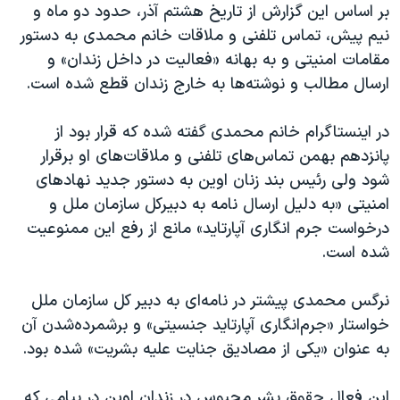
اسرائیل در جنگ
بر اساس این گزارش از تاریخ هشتم آذر، حدود دو ماه و
نیم پیش، تماس تلفنی و ملاقات خانم محمدی‬⁩ به دستور
نرگس محمدی برنده جایزه نوبل صلح
مقامات امنیتی و به بهانه «فعالیت در داخل زندان» و
همایش محافظه‌کاران آمریکا «سی‌پک»
ارسال مطالب و نوشته‌ها به خارج زندان قطع شده است.
صفحه‌های ویژه
در اینستاگرام خانم محمدی گفته شده که قرار بود ‏از
سفر پرزیدنت ترامپ به چین
پانزدهم بهمن تماس‌های تلفنی و ملاقات‌های او برقرار
شود ولی رئیس بند زنان اوین به دستور جدید نهادهای
امنیتی «به دلیل ارسال نامه به دبیرکل سازمان ملل و
درخواست جرم انگاری آپارتاید» مانع از رفع این ممنوعیت
شده است.
نرگس محمدی پیشتر در نامه‌ای به دبیر کل سازمان ملل
خواستار «جرم‌انگاری آپارتاید جنسیتی» و برشمرده‌شدن آن
به عنوان «یکی از مصادیق جنایت علیه بشریت» شده بود.
این فعال حقوق بشر محبوس در زندان اوین در پیامی که