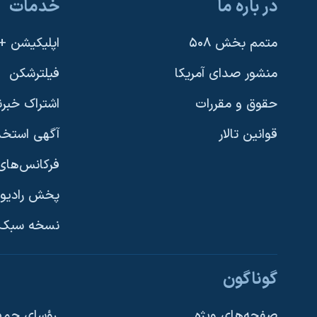
در باره ما
خدمات
متمم بخش ۵۰۸
اپلیکیشن +VOA
منشور صدای آمریکا
فیلترشکن
حقوق و مقررات
اشتراک خبرن
قوانین تالار
آگهی استخد
فرکانس‌های 
پخش رادیو
یادگیری زبان انگلیسی
نسخه سبک 
دنبال کنید
گوناگون
صفحه‌های ویژه
رؤسای جمهو