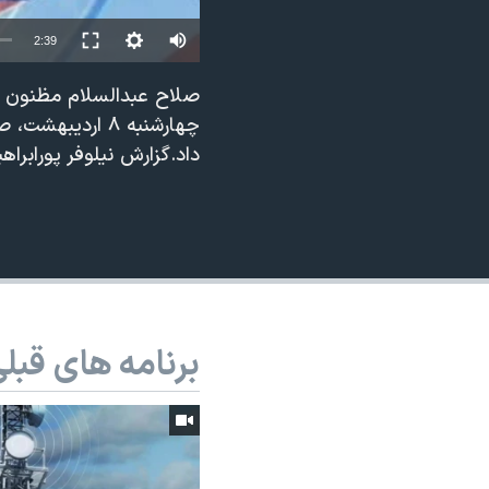
نرگس محمدی برنده جایزه نوبل صلح
2:39
همایش محافظه‌کاران آمریکا «سی‌پک»
صلاح عبدالسلام مظنون اص
صفحه‌های ویژه
چهارشنبه ۸ ارد
سفر پرزیدنت ترامپ به چین
داد.گزارش نیلوفر پورابراه
برنامه های قبل