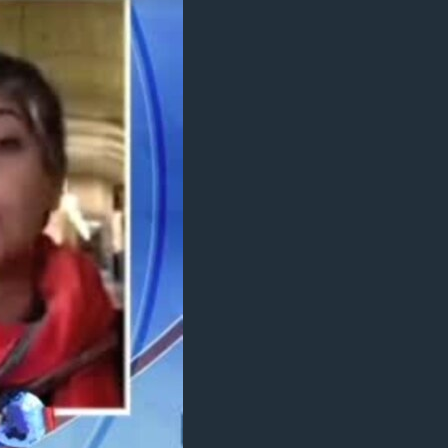
مستندها
فرهنگ و زندگی
حقوق شهروندی
انتخابات ریاست جمهوری آمریکا ۲۰۲۴
اقتصادی
حمله جمهوری اسلامی به اسرائیل
رمز مهسا
علم و فناوری
اسرائیل در جنگ
ورزش زنان در ایران
گالری عکس
اعتراضات زن، زندگی، آزادی
آرشیو پخش زنده
مجموعه مستندهای دادخواهی
تریبونال مردمی آبان ۹۸
دادگاه حمید نوری
چهل سال گروگان‌گیری
قانون شفافیت دارائی کادر رهبری ایران
اعتراضات مردمی آبان ۹۸
اسرائیل در جنگ