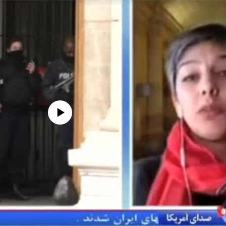
edia source currently available