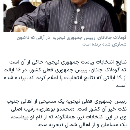
دنبال کنید
مستندها
فرهنگ و زندگی
حقوق شهروندی
انتخابات ریاست جمهوری آمریکا ۲۰۲۴
اقتصادی
حمله جمهوری اسلامی به اسرائیل
گودلاک جاناتان، رييس جمهوری نيجريه، در آرائی که تاکنون
رمز مهسا
علم و فناوری
شمارش شده برنده است
زبانهای مختلف
اسرائیل در جنگ
ورزش زنان در ایران
گالری عکس
اعتراضات زن، زندگی، آزادی
نتایج انتخابات ریاست جمهوری نیجریه حاکی از آن است
آرشیو پخش زنده
مجموعه مستندهای دادخواهی
که گودلاک جانان، رييس جمهوری فعلی کشور، در ۱۶ ايالت
از ۱۹ ايالتی که نتايج انتخابات را اعلام کرده اند، برنده شده
تریبونال مردمی آبان ۹۸
است.
دادگاه حمید نوری
چهل سال گروگان‌گیری
ريیس جمهوری فعلی نیجریه یک مسیحی از اهالی جنوب
نفت خیز آن کشور است. «محمدو بوهاری،» رقيب اصلی
قانون شفافیت دارائی کادر رهبری ایران
وی در اين انتخابات نیز، همانگونه که از نام او پیداست،
اعتراضات مردمی آبان ۹۸
یک مسلمان و از اهالی شمال نیجریه ست.