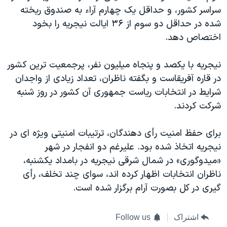
سراسر کشور، و حداقل یک چهارم آراء به صندوق ریخته
شده در حداقل دو سوم از ۳۶ ایالت نیجریه را بخود
اختصاص دهد.
نیجریه با یکصد و پنجاه میلیون نفر، پرجمعیت ترین کشور
در قاره آفریقاست و بگفته ناظران، تعداد زیادی از واجدان
شرایط در انتخابات ریاست جمهوری آن کشور در روز شنبه
شرکت کردند.
برای حفظ امنیت رأی دهندگان، ترتیبات امنیتی ویژه ای در
نیجریه اتخاذ شده بود. عليرغم دو انفجار در شهر
«میدوگوری» در شمال شرقی نیجریه در بامداد یکشنبه،
ناظران انتخابات اظهار کرده اند، سوای چند تخلف، رأی
گیری در کل بصورت آرام برگزار شده است.
اشتراک
Follow us