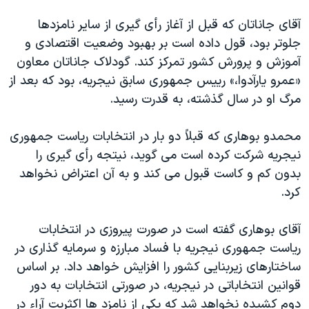
اسرائیل در جنگ
آقای جاناتان که قبل از آغاز رأی گیری از سایر نامزدها
نرگس محمدی برنده جایزه نوبل صلح
جلوتر بود، قول داده است بر بهبود وضعیت اقتصادی و
همایش محافظه‌کاران آمریکا «سی‌پک»
آموزش و پرورش کشور تمرکز کند. گودلاک جاناتان معاون
صفحه‌های ویژه
«عمرو یارآدوا،» ريیس جمهوری سابق نیجریه، بود که بعد از
مرگ او در سال گذشته، به قدرت رسید.
سفر پرزیدنت ترامپ به چین
محمدو بوهاری که قبلاً دو بار در انتخابات ریاست جمهوری
نیجریه شرکت کرده است می گوید، نیتجه رأی گیری را
بدون کم و کاست قبول می کند و به آن اعتراض نخواهد
کرد.
آقای بوهاری گفته است در صورت پیروزی در انتخابات
ریاست جمهوری نیجریه با فساد مبارزه و سرمایه گذاری در
ساختارهای زیربنايی کشور را افزایش خواهد داد. بر اساس
قوانین انتخاباتی در نیجریه، در صورتی انتخابات به دور
دوم کشیده نخواهد شد که یکی از نامزد ها اکثریت آراء در