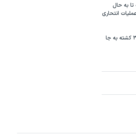
تا به حال
عملیات انتحاری
هفته گذشته حمله انتحاری یک زن بمبگذار به بازار ماهی مایدوگوری دستکم ۳۰ کشته به جا