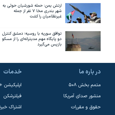
ارتش یمن: حمله شورشیان حوثی به
نرگس محمدی برنده جایزه نوبل صلح
شهر بندری مخا ۷ نفر از جمله
همایش محافظه‌کاران آمریکا «سی‌پک»
غیرنظامیان را کشت
صفحه‌های ویژه
توافق سوریه با روسیه؛ دمشق کنترل
سفر پرزیدنت ترامپ به چین
دو پایگاه مهم مدیترانه‌ای را از مسکو
بازپس می‌گیرد
در باره ما
خدمات
متمم بخش ۵۰۸
اپلیکیشن +VOA
منشور صدای آمریکا
فیلترشکن
حقوق و مقررات
اشتراک خبرن