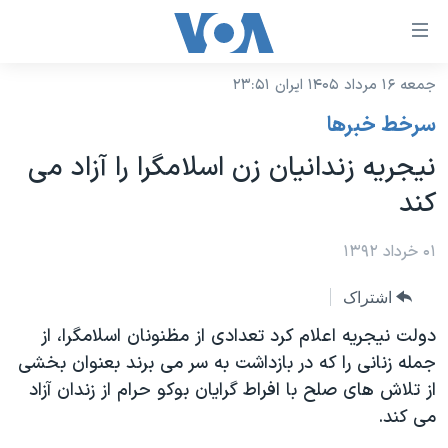
ینکهای
ابل
سترسی
جمعه ۱۶ مرداد ۱۴۰۵ ایران ۲۳:۵۱
خانه
هش
سرخط خبرها
نسخه سبک وب‌سایت
ه
نیجریه زندانيان زن اسلامگرا را آزاد می
حتوای
موضوع ها
کند
صلی
برنامه های تلویزیونی
ایران
هش
جدول برنامه ها
۰۱ خرداد ۱۳۹۲
ه
آمریکا
فحه
صفحه‌های ویژه
جهان
اشتراک
صلی
فرکانس‌های صدای آمریکا
ورزشی
جام جهانی ۲۰۲۶
دولت نیجریه اعلام کرد تعدادی از مظنونان اسلامگرا، از
هش
پخش رادیویی
جمله زنانی را که در بازداشت به سر می برند بعنوان بخشی
ه
گزیده‌ها
عملیات خشم حماسی
از تلاش های صلح با افراط گرایان بوکو حرام از زندان آزاد
ستجو
۲۵۰سالگی آمریکا
ویژه برنامه‌ها
یادگیری زبان انگلیسی
می کند.
ویدیوها
بایگانی برنامه‌های تلویزیونی