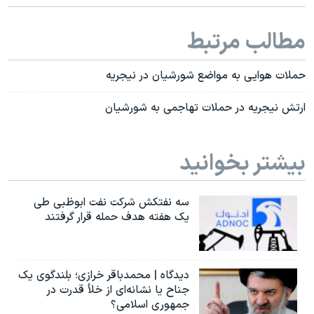
اسرائیل در جنگ
نرگس محمدی برنده جایزه نوبل صلح
مطالب مرتبط
همایش محافظه‌کاران آمریکا «سی‌پک»
حملات هوایی به مواضع شورشیان در نیجریه
صفحه‌های ویژه
سفر پرزیدنت ترامپ به چین
ارتش نیجریه در حملات تهاجمی به شورشیان
بیشتر بخوانید
سه نفتکش شرکت نفت ابوظبی طی
یک هفته هدف حمله قرار گرفتند
دیدگاه | محمدباقر خرازی؛ بلندگوی یک
جناح یا نشانه‌ای از خلأ قدرت در
جمهوری اسلامی؟