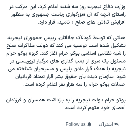
دنبال کنید
وزارت دفاع نيجريه روز سه شنبه اعلام کرد، اين حرکت در
مستندها
فرهنگ و زندگی
راستای آنچه که آن «بزرگواری ریاست جمهوری به منظور
حقوق شهروندی
انتخابات ریاست جمهوری آمریکا ۲۰۲۴
افزایش تلاش های صلح » ناميد، قرار دارد.
اقتصادی
حمله جمهوری اسلامی به اسرائیل
هياتی که توسط گودلاک جاناتان، رييس جمهوری نيجريه،
رمز مهسا
علم و فناوری
زبانهای مختلف
تشکيل شده است توصیه می کند که دولت مذاکرات صلح
اسرائیل در جنگ
ورزش زنان در ایران
را شبه نظامی اسلامی بوکو حرام آغاز کند. گروه بوکو حرام
گالری عکس
اعتراضات زن، زندگی، آزادی
مسئول یک سری از بمب گذاری های مرگبار تروریستی در
نیجریه با هدف قرار دادن پلیس و مسیحیان شناخته می
آرشیو پخش زنده
مجموعه مستندهای دادخواهی
شود. سازمان دیده بان حقوق بشر قرار تعداد قربانیان
تریبونال مردمی آبان ۹۸
حملات بوکو حرام را سه هزار نفر اعلام کرده است.
دادگاه حمید نوری
بوکو حرام دولت نيجريه را به بازداشت همسران و فرزندان
چهل سال گروگان‌گیری
اعضای خود متهم کرده است.
قانون شفافیت دارائی کادر رهبری ایران
اعتراضات مردمی آبان ۹۸
اشتراک
Follow us