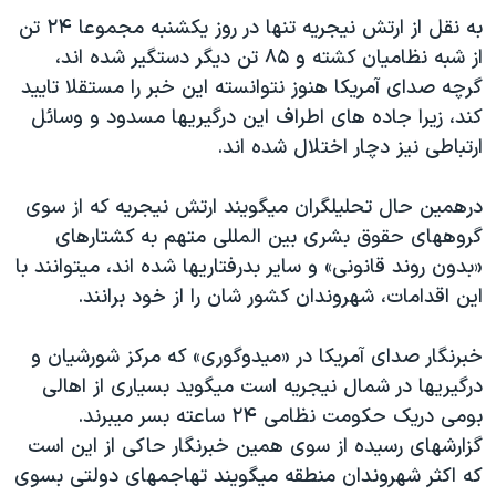
اسرائیل در جنگ
به نقل از ارتش نیجریه تنها در روز یکشنبه مجموعا ۲۴ تن
نرگس محمدی برنده جایزه نوبل صلح
از شبه نظامیان کشته و ۸۵ تن دیگر دستگیر شده اند،
گرچه صدای آمریکا هنوز نتوانسته این خبر را مستقلا تایید
همایش محافظه‌کاران آمریکا «سی‌پک»
کند، زیرا جاده های اطراف این درگیریها مسدود و وسائل
صفحه‌های ویژه
ارتباطی نیز دچار اختلال شده اند.
سفر پرزیدنت ترامپ به چین
درهمین حال تحلیلگران میگویند ارتش نیجریه که از سوی
گروههای حقوق بشری بین المللی متهم به کشتارهای
«بدون روند قانونی» و سایر بدرفتاریها شده اند، میتوانند با
این اقدامات، شهروندان کشور شان را از خود برانند.
خبرنگار صدای آمریکا در «میدوگوری» که مرکز شورشیان و
درگیریها در شمال نیجریه است میگوید بسیاری از اهالی
بومی دریک حکومت نظامی ۲۴ ساعته بسر میبرند.
گزارشهای رسیده از سوی همین خبرنگار حاکی از این است
که اکثر شهروندان منطقه میگویند تهاجمهای دولتی بسوی