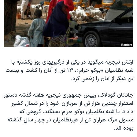
دنبال کنید
مستندها
فرهنگ و زندگی
حقوق شهروندی
انتخابات ریاست جمهوری آمریکا ۲۰۲۴
اقتصادی
حمله جمهوری اسلامی به اسرائیل
رمز مهسا
علم و فناوری
زبانهای مختلف
اسرائیل در جنگ
ورزش زنان در ایران
ارتش نیجریه میگوید در یکی از درگیریهای روز یکشنبه با
گالری عکس
اعتراضات زن، زندگی، آزادی
شبه نظامیان «بوکو حرام»، ۱۴ تن از آنان را کشت و بیست
آرشیو پخش زنده
مجموعه مستندهای دادخواهی
تن دیگر از آنان را زخمی کرد.
تریبونال مردمی آبان ۹۸
جاناتان گودلاک، رییس جمهوری نیجریه هفته گذشه دستور
دادگاه حمید نوری
استقرار چندین هزار تن از سربازان خود را در شمال کشور
چهل سال گروگان‌گیری
داد تا با شبه نظامیان بوکو حرام بجنگند، گروهی که
قانون شفافیت دارائی کادر رهبری ایران
مسول مرگ هزاران تن از غیرنظامیان در چهار سال گذشته
بوده اند.
اعتراضات مردمی آبان ۹۸