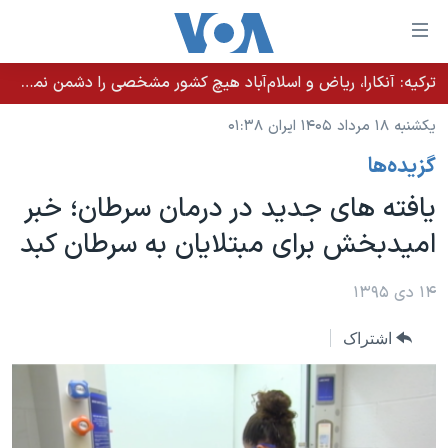
ینکهای
ابل
سترسی
ترکیه: آنکارا، ریاض و اسلام‌آباد هیچ کشور مشخصی را دشمن نمی‌دانند مگر اینکه آن کشور اقدام خصمانه‌ای انجام دهد
خانه
هش
یکشنبه ۱۸ مرداد ۱۴۰۵ ایران ۰۱:۳۸
نسخه سبک وب‌سایت
ه
گزيده‌ها
حتوای
موضوع ها
صلی
یافته های جدید در درمان سرطان؛ خبر
برنامه های تلویزیونی
ایران
هش
امیدبخش برای مبتلایان به سرطان کبد
جدول برنامه ها
ه
آمریکا
فحه
صفحه‌های ویژه
جهان
۱۴ دی ۱۳۹۵
صلی
فرکانس‌های صدای آمریکا
ورزشی
جام جهانی ۲۰۲۶
هش
اشتراک
پخش رادیویی
ه
گزیده‌ها
عملیات خشم حماسی
ستجو
۲۵۰سالگی آمریکا
ویژه برنامه‌ها
یادگیری زبان انگلیسی
ویدیوها
بایگانی برنامه‌های تلویزیونی