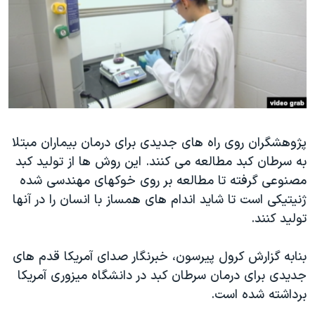
دنبال کنید
مستندها
فرهنگ و زندگی
حقوق شهروندی
انتخابات ریاست جمهوری آمریکا ۲۰۲۴
اقتصادی
حمله جمهوری اسلامی به اسرائیل
رمز مهسا
علم و فناوری
زبانهای مختلف
اسرائیل در جنگ
ورزش زنان در ایران
پژوهشگران روی راه های جدیدی برای درمان بیماران مبتلا
گالری عکس
اعتراضات زن، زندگی، آزادی
به سرطان کبد مطالعه می کنند. این روش ها از تولید کبد
آرشیو پخش زنده
مجموعه مستندهای دادخواهی
مصنوعی گرفته تا مطالعه بر روی خوکهای مهندسی شده
تریبونال مردمی آبان ۹۸
ژنیتیکی است تا شاید اندام های همساز با انسان را در آنها
تولید کنند.
دادگاه حمید نوری
چهل سال گروگان‌گیری
بنابه گزارش کرول پیرسون، خبرنگار صدای آمریکا قدم های
قانون شفافیت دارائی کادر رهبری ایران
جدیدی برای درمان سرطان کبد در دانشگاه میزوری آمریکا
برداشته شده است.
اعتراضات مردمی آبان ۹۸