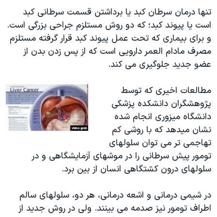
اسرائیل در جنگ
تنها درمان سرطان کبد یا برداشتن قسمت سرطانی کبد
نرگس محمدی برنده جایزه نوبل صلح
است یا پیوند کبد؛ که دو روش مستلزم جراحی بزرگی است.
و برای بیماری که تحت عمل پیوند کبد قرار گرفته مستلزم
همایش محافظه‌کاران آمریکا «سی‌پک»
مصرف مادام العمر دارویی است که از پس زدن بدن از
صفحه‌های ویژه
عضو جدید جلوگیری می کند.
سفر پرزیدنت ترامپ به چین
مطالعات اخیری که توسط
پژوهشگران دانشکده پزشکی
دانشگاه میزوری انجام شده
نشان میدهد که با روشی کم
تهاجمی تر می توان سلولهای
تومور پیش سرطانی را در موشهای آزمایشگاهی و در
سلولهای درون کشتگاهی انسان از بین برد.
در شیمی درمانی و اشعه درمانی، هر دو، سلولهای سالم
اطراف تومور نیز صدمه می بینند. ولی در روش جدید از