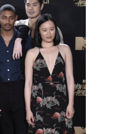
مستندها
فرهنگ و زندگی
حقوق شهروندی
انتخابات ریاست جمهوری آمریکا ۲۰۲۴
اقتصادی
حمله جمهوری اسلامی به اسرائیل
رمز مهسا
علم و فناوری
اسرائیل در جنگ
ورزش زنان در ایران
گالری عکس
اعتراضات زن، زندگی، آزادی
آرشیو پخش زنده
مجموعه مستندهای دادخواهی
تریبونال مردمی آبان ۹۸
دادگاه حمید نوری
چهل سال گروگان‌گیری
قانون شفافیت دارائی کادر رهبری ایران
اعتراضات مردمی آبان ۹۸
اسرائیل در جنگ