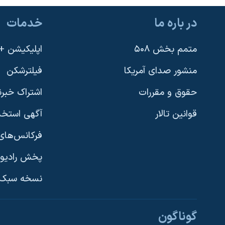
در باره ما
خدمات
متمم بخش ۵۰۸
اپلیکیشن +VOA
منشور صدای آمریکا
فیلترشکن
حقوق و مقررات
اشتراک خبرن
قوانین تالار
آگهی استخد
فرکانس‌های 
پخش رادیو
یادگیری زبان انگلیسی
نسخه سبک 
دنبال کنید
گوناگون