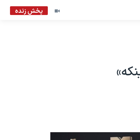
پخش زنده
رای اینکه»