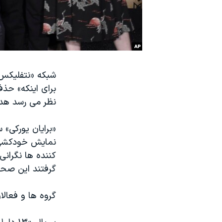
نرگس محمدی برنده جایزه نوبل صلح
همایش محافظه‌کاران آمریکا «سی‌پک»
صفحه‌های ویژه
سفر پرزیدنت ترامپ به چین
برای اینکه» حذ
نظر می رسد هدف
«برایان یورکی» 
نمایش خودکشی ب
کننده ها نگران
گرفتند این صحنه
گروه ها و فعالا