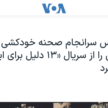
س سرانجام صحنه خودکشی
جنجالی را از سریال «۱۳ دلیل ب
د