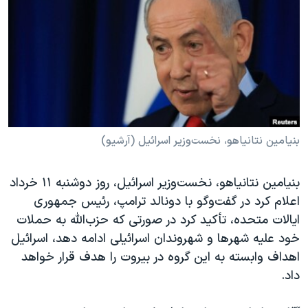
دنبال کنید
مستندها
فرهنگ و زندگی
حقوق شهروندی
انتخابات ریاست جمهوری آمریکا ۲۰۲۴
اقتصادی
حمله جمهوری اسلامی به اسرائیل
رمز مهسا
علم و فناوری
زبانهای مختلف
اسرائیل در جنگ
ورزش زنان در ایران
گالری عکس
اعتراضات زن، زندگی، آزادی
بنیامین نتانیاهو، نخست‌وزیر اسرائیل (آرشیو)
آرشیو پخش زنده
مجموعه مستندهای دادخواهی
بنیامین نتانیاهو، نخست‌وزیر اسرائیل، روز دوشنبه ۱۱ خرداد
تریبونال مردمی آبان ۹۸
اعلام کرد در گفت‌وگو با دونالد ترامپ، رئیس جمهوری
دادگاه حمید نوری
ایالات متحده، تأکید کرد در صورتی که حزب‌الله به حملات
خود علیه شهرها و شهروندان اسرائیلی ادامه دهد، اسرائیل
چهل سال گروگان‌گیری
اهداف وابسته به این گروه در بیروت را هدف قرار خواهد
قانون شفافیت دارائی کادر رهبری ایران
داد.
اعتراضات مردمی آبان ۹۸