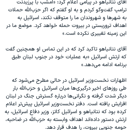
آقای نتانیاهو در پیامی اعلام کرد: «امشب با پرزیدنت
اسرائیل در جنگ
ترامپ گفت‌وگو کردم و به او گفتم که اگر حزب‌الله حملات
نرگس محمدی برنده جایزه نوبل صلح
به شهرها و شهروندان ما را متوقف نکند، اسرائیل به
همایش محافظه‌کاران آمریکا «سی‌پک»
اهداف تروریستی در بیروت حمله خواهد کرد. موضع ما در
این زمینه تغییری نکرده است.»
صفحه‌های ویژه
سفر پرزیدنت ترامپ به چین
آقای نتانیاهو تاکید کرد که در این تماس او همچنین گفت
که ارتش اسرائیل «به عملیات خود در جنوب لبنان طبق
برنامه ادامه می‌دهد.»
اظهارات نخست‌وزیر اسرائیل در حالی مطرح می‌شود که
طی روزهای اخیر درگیری‌ها میان اسرائیل و حزب‌الله بار
دیگر شدت گرفته و نگرانی‌ها درباره گسترش جنگ در لبنان
افزایش یافته است. دفتر نخست‌وزیر اسرائیل پیش‌تر اعلام
کرده بود که نتانیاهو و اسرائیل کاتز، وزیر دفاع اسرائیل، به
ارتش دستور داده‌اند اهداف وابسته به حزب‌الله در ضاحیه،
حومه جنوبی بیروت، را هدف قرار دهد.