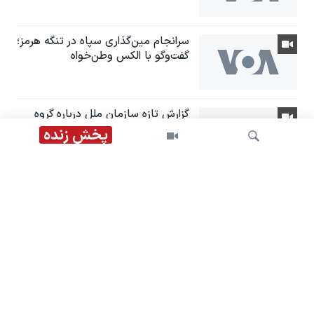
سرانجام مین‌گذاری‌ سپاه در تنگه هرمز؛
گفت‌وگو با الکس وطن‌خواه
گزارش تازه سازمان ملل درباره گروه
تروریستی «داعش خراسان»؛ گفت‌وگو با
پخش زنده
شکریا برادوست
شورای امنیت سازمان ملل متحد:
تهدید داعش همچنان پابرجا است
جستجو
دیدار وزیران خارجە آمریکا و بریتانیا با
محوریت تهدیدهای جمهوری اسلامی