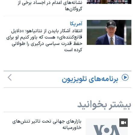
اسرائیل در جنگ
نشانه‌های اعدام در اجساد برخی از
گروگان‌ها
نرگس محمدی برنده جایزه نوبل صلح
آمريکا
همایش محافظه‌کاران آمریکا «سی‌پک»
انتقاد آشکار بایدن از نتانیاهو؛ «دلایل
صفحه‌های ویژه
قانع‌کننده‌ای» هست که باور کنیم او برای
حفظ قدرت سیاسی درگیری را طولانی
سفر پرزیدنت ترامپ به چین
کرده است
برنامه‌های تلویزیون
بیشتر بخوانید
بازارهای جهانی تحت تاثیر تنش‌های
خاورمیانه