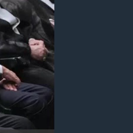
مستندها
فرهنگ و زندگی
حقوق شهروندی
انتخابات ریاست جمهوری آمریکا ۲۰۲۴
اقتصادی
حمله جمهوری اسلامی به اسرائیل
رمز مهسا
علم و فناوری
اسرائیل در جنگ
ورزش زنان در ایران
گالری عکس
اعتراضات زن، زندگی، آزادی
آرشیو پخش زنده
مجموعه مستندهای دادخواهی
تریبونال مردمی آبان ۹۸
دادگاه حمید نوری
چهل سال گروگان‌گیری
قانون شفافیت دارائی کادر رهبری ایران
اعتراضات مردمی آبان ۹۸
اسرائیل در جنگ