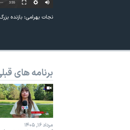
3:55
نرگس محمدی برنده جایزه نوبل صلح
نجات بهرامی: بازنده بزر
همایش محافظه‌کاران آمریکا «سی‌پک»
صفحه‌های ویژه
سفر پرزیدنت ترامپ به چین
برنامه های قبل
مرداد ۱۶, ۱۴۰۵