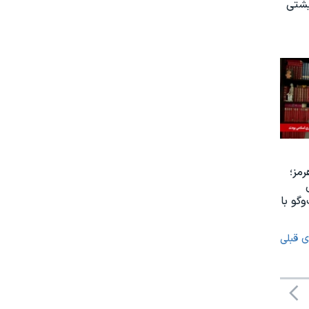
یشتی
رمز؛
گو با
ی قبلی