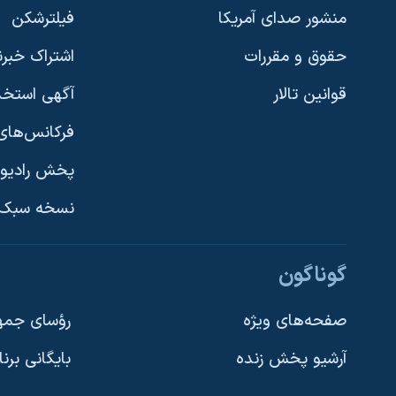
منشور صدای آمریکا
فیلترشکن
حقوق و مقررات
اشتراک خبرن
قوانین تالار
آگهی استخد
فرکانس‌های 
پخش رادیو
یادگیری زبان انگلیسی
نسخه سبک 
دنبال کنید
گوناگون
صفحه‌های ویژه
رؤسای جمهو
آرشیو پخش زنده
بایگانی برن
زبانهای مختلف