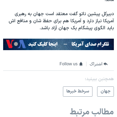
اسرائیل در جنگ
نرگس محمدی برنده جایزه نوبل صلح
دبیرکل پیشین ناتو گفت معتقد است جهان به رهبری
همایش محافظه‌کاران آمریکا «سی‌پک»
آمریکا نیاز دارد و آمریکا هم برای حفظ شان و منافع اش
باید الگوی پیشگام یک جهان آزاد باشد.
صفحه‌های ویژه
سفر پرزیدنت ترامپ به چین
اشتراک
Follow us
همچنبن ببینید:
جهان
سرخط خبرها
مطالب مرتبط