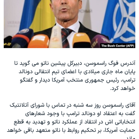
دنبال کنید
مستندها
فرهنگ و زندگی
حقوق شهروندی
انتخابات ریاست جمهوری آمریکا ۲۰۲۴
اقتصادی
حمله جمهوری اسلامی به اسرائیل
رمز مهسا
علم و فناوری
زبانهای مختلف
اسرائیل در جنگ
ورزش زنان در ایران
گالری عکس
اعتراضات زن، زندگی، آزادی
آندرس فوگ راسموسن، دبیرکل پیشین ناتو می گوید تا
پایان ماه جاری میلادی با اعضای تیم انتقالی دونالد
آرشیو پخش زنده
مجموعه مستندهای دادخواهی
ترامپ، رئیس جمهوری منتخب آمریکا دیدار و گفتگو
تریبونال مردمی آبان ۹۸
خواهد کرد.
دادگاه حمید نوری
آقای راسموسن روز سه شنبه در تماس با شورای آتلانتیک
چهل سال گروگان‌گیری
گفت به اعتقاد او دونالد ترامپ با وجود شعارهای
قانون شفافیت دارائی کادر رهبری ایران
انتخاباتی اش در انتقاد از عملکرد ناتو و تهدید به قطع
اعتراضات مردمی آبان ۹۸
حمایت آمریکا، بر تحکیم روابط با ناتو متعهد باقی خواهد
ماند.