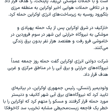
است و با حملات موشکی کی‌یف، پایتخت، را هدف قرار داد
اسرائیل در جنگ
و در تلافی حملات هوایی اخیر اوکراین به منطقه مرزی
نرگس محمدی برنده جایزه نوبل صلح
بلگورود روسیه به زیرساخت‌های انرژی اوکراین حمله کرد.
همایش محافظه‌کاران آمریکا «سی‌پک»
خارکیف در شرق اوکراین پس از یک حمله پهپادی و
صفحه‌های ویژه
موشکی به نیروگاه حرارتی این شهر در سوم فروردین در
سفر پرزیدنت ترامپ به چین
خاموشی فرو رفت و هفتصد هزار نفر بدون برق زندگی
می‌کنند.
شرکت دولتی انرژی اوکراین گفت حمله روز جمعه عمداً
نیروگاه‌های حرارتی و برق آبی را در مناطق مرکزی و غربی
هدف قرار داد.
ولودیمیر زلنسکی، رئیس جمهوری اوکراین، در بیانیه‌ای
تایید کرد که نیروگاه‌های برق آبی شهر کانیف و دنیستر
مورد حمله قرار گرفتند و مسکو را متهم کرد که اوکراین را با
خطر یک فاجعه زیست‌محیطی مشابه تخریب سد کاخوفکا