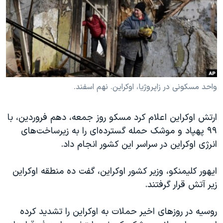
دنبال کنید
مستندها
فرهنگ و زندگی
حقوق شهروندی
انتخابات ریاست جمهوری آمریکا ۲۰۲۴
اقتصادی
حمله جمهوری اسلامی به اسرائیل
رمز مهسا
علم و فناوری
زبانهای مختلف
اسرائیل در جنگ
ورزش زنان در ایران
واحد مسکونی در زاپروژیا، اوکراین. نهم اسفند.
گالری عکس
اعتراضات زن، زندگی، آزادی
ارتش اوکراین اعلام کرد مسکو روز جمعه، دهم فروردین، با
آرشیو پخش زنده
مجموعه مستندهای دادخواهی
۹۹ پهپاد و موشک حمله گسترده‌ای را به زیرساخت‌های
تریبونال مردمی آبان ۹۸
انرژی اوکراین در سراسر این کشور انجام داد.
دادگاه حمید نوری
ایهور کلیمنکو، وزیر کشور اوکراین، گفت ده منطقه اوکراین
چهل سال گروگان‌گیری
زیر آتش قرار گرفتند.
قانون شفافیت دارائی کادر رهبری ایران
اعتراضات مردمی آبان ۹۸
روسیه در روزهای اخیر حملات به اوکراین را تشدید کرده