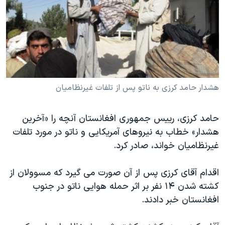
دنبال کنید
مستندها
فرهنگ و زندگی
حقوق شهروندی
انتخابات ریاست جمهوری آمریکا ۲۰۲۴
اقتصادی
حمله جمهوری اسلامی به اسرائیل
رمز مهسا
علم و فناوری
زبانهای مختلف
اسرائیل در جنگ
ورزش زنان در ایران
هشدار حامد کرزی به ناتو پس از تلفات غیرنظامیان
گالری عکس
اعتراضات زن، زندگی، آزادی
حامد کرزی، رییس جمهوری افغانستان آنچه را «آخرین
آرشیو پخش زنده
مجموعه مستندهای دادخواهی
هشدار» خطاب به نیروهای آمریکایی و ناتو در مورد تلفات
تریبونال مردمی آبان ۹۸
غیرنظامیان خواند، صادر کرد.
دادگاه حمید نوری
اقدام آقای کرزی پس از آن صورت می گیرد که مسوولان از
چهل سال گروگان‌گیری
کشته شدن ۱۴ نفر بر اثر حمله هوایی ناتو در جنوب
قانون شفافیت دارائی کادر رهبری ایران
افغانستان خبر دادند.
اعتراضات مردمی آبان ۹۸