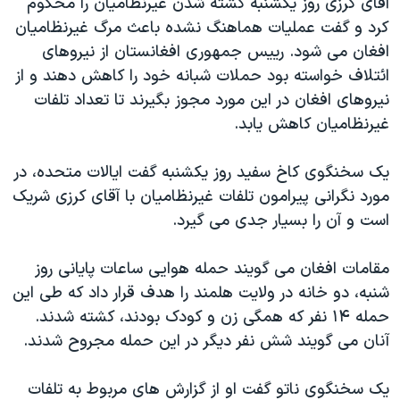
آقای کرزی روز یکشنبه کشته شدن غیرنظامیان را محکوم
اسرائیل در جنگ
کرد و گفت عملیات هماهنگ نشده باعث مرگ غیرنظامیان
نرگس محمدی برنده جایزه نوبل صلح
افغان می شود. رییس جمهوری افغانستان از نیروهای
همایش محافظه‌کاران آمریکا «سی‌پک»
ائتلاف خواسته بود حملات شبانه خود را کاهش دهند و از
نیروهای افغان در این مورد مجوز بگیرند تا تعداد تلفات
صفحه‌های ویژه
غیرنظامیان کاهش یابد.
سفر پرزیدنت ترامپ به چین
یک سخنگوی کاخ سفید روز یکشنبه گفت ایالات متحده، در
مورد نگرانی پیرامون تلفات غیرنظامیان با آقای کرزی شریک
است و آن را بسیار جدی می گیرد.
مقامات افغان می گویند حمله هوایی ساعات پایانی روز
شنبه، دو خانه در ولایت هلمند را هدف قرار داد که طی این
حمله ۱۴ نفر که همگی زن و کودک بودند، کشته شدند.
آنان می گویند شش نفر دیگر در این حمله مجروح شدند.
یک سخنگوی ناتو گفت او از گزارش های مربوط به تلفات