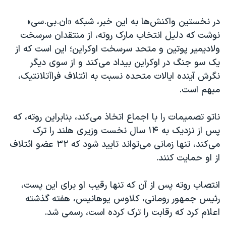
اسرائیل در جنگ
در نخستین واکنش‌ها به این خبر، شبکه «ان.بی.سی»
نرگس محمدی برنده جایزه نوبل صلح
نوشت که دلیل انتخاب مارک روته، از منتقدان سرسخت
همایش محافظه‌کاران آمریکا «سی‌پک»
ولادیمیر پوتین و متحد سرسخت اوکراین؛ این است که از
صفحه‌های ویژه
یک سو جنگ در اوکراین بیداد می‌کند و از سوی دیگر
نگرش آینده ایالات متحده نسبت به ائتلاف فراآتلانتیک،
سفر پرزیدنت ترامپ به چین
مبهم است.
ناتو تصمیمات را با اجماع اتخاذ می‌کند، بنابراین روته، که
پس از نزدیک به ۱۴ سال نخست وزیری هلند را ترک
می‌کند، تنها زمانی می‌تواند تایید شود که ۳۲ عضو ائتلاف
از او حمایت کنند.
انتصاب روته پس از آن که تنها رقیب او برای این پست،
رئیس جمهور رومانی، کلاوس یوهانیس، هفته گذشته
اعلام کرد که رقابت را ترک کرده است، رسمی شد.