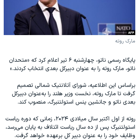
دنبال کنید
مستندها
فرهنگ و زندگی
حقوق شهروندی
انتخابات ریاست جمهوری آمریکا ۲۰۲۴
اقتصادی
حمله جمهوری اسلامی به اسرائیل
رمز مهسا
علم و فناوری
مارک روته
زبانهای مختلف
اسرائیل در جنگ
ورزش زنان در ایران
پایگاه رسمی ناتو، چهارشنبه ۶ تیر اعلام کرد که «متحدان
گالری عکس
اعتراضات زن، زندگی، آزادی
ناتو، مارک روته را به عنوان دبیرکل بعدی انتخاب کردند.»
آرشیو پخش زنده
مجموعه مستندهای دادخواهی
براساس این اطلاعیه، شورای آتلانتیک شمالی تصمیم
تریبونال مردمی آبان ۹۸
گرفت تا مارک روته، نخست وزیر هلند را به‌عنوان دبیرکل
دادگاه حمید نوری
بعدی ناتو و جانشین ینس استولتنبرگ، منصوب کند.
چهل سال گروگان‌گیری
روته از اول اکتبر سال میلادی ۲۰۲۴، زمانی که دوره ریاست
قانون شفافیت دارائی کادر رهبری ایران
استولتنبرگ پس از ده سال ریاست ائتلاف به پایان می‌رسد،
اعتراضات مردمی آبان ۹۸
وظایف خود را به عنوان دبیر کل برعهده خواهد گرفت.