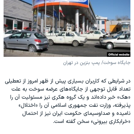
دنبال کنید
مستندها
فرهنگ و زندگی
حقوق شهروندی
انتخابات ریاست جمهوری آمریکا ۲۰۲۴
اقتصادی
حمله جمهوری اسلامی به اسرائیل
رمز مهسا
علم و فناوری
زبانهای مختلف
اسرائیل در جنگ
ورزش زنان در ایران
گالری عکس
اعتراضات زن، زندگی، آزادی
جایگاه سوخت/ پمپ بنزین در تهران
آرشیو پخش زنده
مجموعه مستندهای دادخواهی
در شرایطی که کاربران بسیاری پیش از ظهر امروز از تعطیلی
تریبونال مردمی آبان ۹۸
تعداد قابل توجهی از جایگاه‌های عرضه سوخت به علت
دادگاه حمید نوری
«هک» خبر داده‌اند و یک گروه هکری نیز مسئولیت آن را
چهل سال گروگان‌گیری
پذیرفته، وزارت نفت جمهوری اسلامی آن را «اختلال»
نامیده و صداوسیمای حکومت ایران نیز از احتمال
قانون شفافیت دارائی کادر رهبری ایران
«خرابکاری بیرونی» سخن گفته است.
اعتراضات مردمی آبان ۹۸