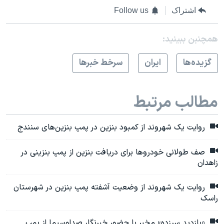
اشتراک
Follow us
همچنبن ببینید:
گزيده‌ها
ايران
سرخط خبرها
مطالب مرتبط
روایت یک شهروند از کمبود بنزین در پمپ بنزین‌های سنندج
صف طولانی خودروها برای دریافت بنزین از پمپ بنزینی در
زاهدان
روایت یک شهروند از وضعیت آشفته پمپ بنزین در شهرستان
راسک
«بازدید سرزده» مخبر با حضور خبرنگار صداوسیما از پمپ