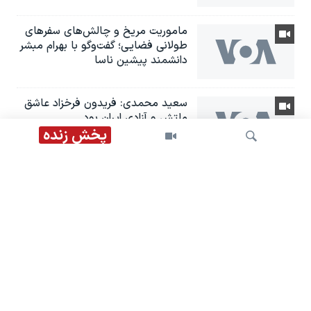
ماموریت مریخ و چالش‌های سفرهای
طولانی فضایی؛ گفت‌وگو با بهرام مبشر
دانشمند پیشین ناسا
سعید محمدی: فریدون فرخزاد عاشق
ملتش و آزادی ایران بود
پخش زنده
دعوت دوباره عربستان از نخست‌وزیر
عراق و گزارش‌ها از «سفر» هیئت
«چارچوب هماهنگی» به تهران
جستجو
تحریم‌های جدید آمریکا علیه شبکه
قمار و پولشویی جمهوری اسلامی؛
گفت‌وگو با رضا غیبی