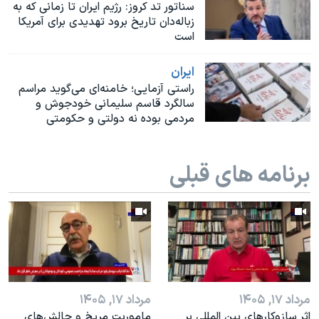
اسرائیل در جنگ
سناتور تد کروز:‌ رژیم ایران تا زمانی که به
زباله‌دان تاریخ برود تهدیدی برای آمریکا
نرگس محمدی برنده جایزه نوبل صلح
است
همایش محافظه‌کاران آمریکا «سی‌پک»
ايران
صفحه‌های ویژه
راستی آزمایی؛ خامنه‌ای می‌گوید مراسم
سالگرد قاسم سلیمانی خودجوش و
سفر پرزیدنت ترامپ به چین
مردمی بوده نه دولتی و حکومتی
برنامه های قبلی
مرداد ۱۷, ۱۴۰۵
مرداد ۱۷, ۱۴۰۵
اثر ساز‌و‌کارهای بین المللی بر
ماموریت مریخ و چالش‌های