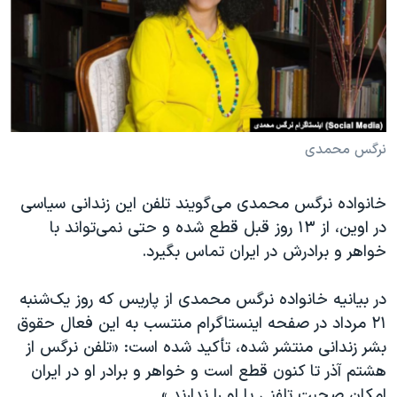
دنبال کنید
مستندها
فرهنگ و زندگی
حقوق شهروندی
انتخابات ریاست جمهوری آمریکا ۲۰۲۴
اقتصادی
حمله جمهوری اسلامی به اسرائیل
رمز مهسا
علم و فناوری
زبانهای مختلف
اسرائیل در جنگ
ورزش زنان در ایران
نرگس محمدی
گالری عکس
اعتراضات زن، زندگی، آزادی
خانواده نرگس محمدی می‌گویند تلفن این زندانی سیاسی
آرشیو پخش زنده
مجموعه مستندهای دادخواهی
در اوین، از ۱۳ روز قبل قطع شده و حتی نمی‌تواند با
تریبونال مردمی آبان ۹۸
خواهر و برادرش در ایران تماس بگیرد.
دادگاه حمید نوری
در بیانیه خانواده نرگس محمدی از پاریس که روز یک‌شنبه
چهل سال گروگان‌گیری
۲۱ مرداد در صفحه اینستاگرام منتسب به این فعال حقوق
قانون شفافیت دارائی کادر رهبری ایران
بشر زندانی منتشر شده، تأکید شده است: «تلفن نرگس از
هشتم آذر تا کنون قطع است و خواهر و برادر او در ایران
اعتراضات مردمی آبان ۹۸
امکان صحبت تلفنی با او را ندارند.»