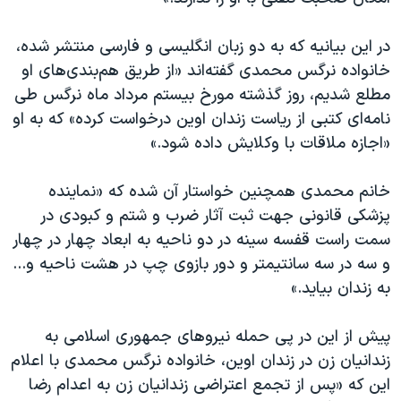
اسرائیل در جنگ
نرگس محمدی برنده جایزه نوبل صلح
در این بیانیه که به دو زبان انگلیسی و فارسی منتشر شده،
خانواده نرگس محمدی گفته‌اند «از طریق هم‌بندی‌های او
همایش محافظه‌کاران آمریکا «سی‌پک»
مطلع شدیم، روز گذشته مورخ بیستم مرداد ماه نرگس طی
صفحه‌های ویژه
نامه‌ای کتبی از ریاست زندان اوین درخواست کرده» که به او
سفر پرزیدنت ترامپ به چین
«اجازه ملاقات با وکلایش داده شود.»
خانم محمدی همچنین خواستار آن شده که «نماینده
پزشکی قانونی جهت ثبت آثار ضرب و شتم و کبودی در
سمت راست قفسه سینه در دو ناحیه به ابعاد چهار در چهار
و سه در سه سانتیمتر و دور بازوی چپ در هشت ناحیه و...
به زندان بیاید.»
پیش از این در پی حمله نیروهای جمهوری اسلامی به
زندانیان زن در زندان اوین، خانواده نرگس محمدی با اعلام
این که «پس از تجمع اعتراضی زندانیان زن به اعدام رضا