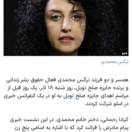
دنبال کنید
مستندها
فرهنگ و زندگی
حقوق شهروندی
انتخابات ریاست جمهوری آمریکا ۲۰۲۴
اقتصادی
حمله جمهوری اسلامی به اسرائیل
رمز مهسا
علم و فناوری
زبانهای مختلف
اسرائیل در جنگ
ورزش زنان در ایران
گالری عکس
اعتراضات زن، زندگی، آزادی
نرگس محمدی.
آرشیو پخش زنده
مجموعه مستندهای دادخواهی
همسر و دو فرزند نرگس محمدی فعال حقوق بشر زندانی
تریبونال مردمی آبان ۹۸
و برنده حایزه صلح نوبل، روز شنبه ۱۸ آذر، یک روز قبل از
دادگاه حمید نوری
مراسم اهدای جایزه صلح نوبل به او در یک کنفرانس خبری
چهل سال گروگان‌گیری
در اسلو شرکت کردند.
قانون شفافیت دارائی کادر رهبری ایران
کیانا رحمانی، دختر خانم محمدی، در این نشست خبری
اعتراضات مردمی آبان ۹۸
پیام مادرش را قرائت کرد که با اشاره به اسامی پنج زن