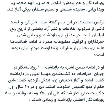
اسرائیل در جنگ
روزنامه‌نگار و هم بندش؛ نیلوفر حامدی، الهه محمدی،
ویدا ربانی، سعیده شفیعی و نسیم سلطان بیگی آغاز شد.
نرگس محمدی برنده جایزه نوبل صلح
همایش محافظه‌کاران آمریکا «سی‌پک»
نرگس محمدی در این پیام گفته است: «تاریکی و فساد
صفحه‌های ویژه
ناشی از سرکوب اطلاعات و نشر آزاد بخشی از تاریخ رنج
ایرانیان است. در مقابل آن، بازداشت و زندانی شدن
سفر پرزیدنت ترامپ به چین
خبرنگاران و توقیف مطبوعات همراه با ادامه فعالیت‌ها
علیه آن، بخشی از مبارزات و مقاومت مردم ایران بوده
است.»
او در ادامه ضمن اشاره به بازداشت ۱۰۰ روزنامه‌نگار در
جریان اعتراضات به کشته‌شدن مهسا امینی در بازداشت
گشت ارشاد و آغاز «جنبش زن، زندگی، آزادی» گفت: «این
ظلم از بدو تاسیس حکومت استبدادی و در ۲۰ سال اول
حکومت دینی آغاز شد که طی آن ۲۵۰ رسانه توقیف و ۸۰۰
روزنامه‌نگار احضار، بازداشت و زندانی شدند.»