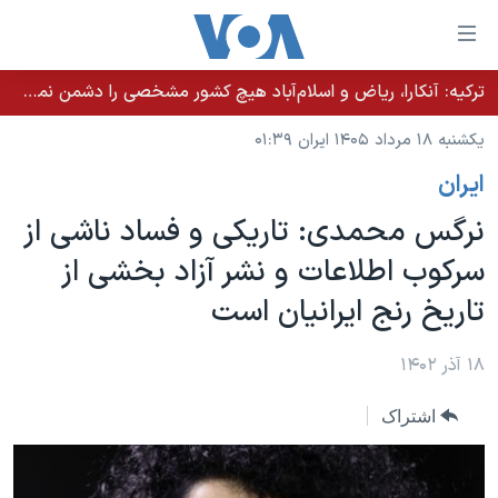
ینکهای
ابل
سترسی
ترکیه: آنکارا، ریاض و اسلام‌آباد هیچ کشور مشخصی را دشمن نمی‌دانند مگر اینکه آن کشور اقدام خصمانه‌ای انجام دهد
خانه
هش
یکشنبه ۱۸ مرداد ۱۴۰۵ ایران ۰۱:۳۹
نسخه سبک وب‌سایت
ه
ايران
حتوای
موضوع ها
صلی
نرگس محمدی: تاریکی و فساد ناشی از
برنامه های تلویزیونی
ایران
هش
سرکوب اطلاعات و نشر آزاد بخشی از
جدول برنامه ها
ه
آمریکا
تاریخ رنج ایرانیان است
فحه
صفحه‌های ویژه
جهان
صلی
فرکانس‌های صدای آمریکا
ورزشی
جام جهانی ۲۰۲۶
۱۸ آذر ۱۴۰۲
هش
پخش رادیویی
ه
گزیده‌ها
عملیات خشم حماسی
اشتراک
ستجو
۲۵۰سالگی آمریکا
ویژه برنامه‌ها
یادگیری زبان انگلیسی
ویدیوها
بایگانی برنامه‌های تلویزیونی