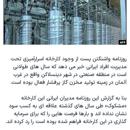
دنبال کنید
مستندها
فرهنگ و زندگی
حقوق شهروندی
انتخابات ریاست جمهوری آمریکا ۲۰۲۴
اقتصادی
حمله جمهوری اسلامی به اسرائیل
رمز مهسا
علم و فناوری
زبانهای مختلف
اسرائیل در جنگ
ورزش زنان در ایران
روزنامه واشنگتن پست از وجود کارخانه اسرارآمیزی تحت
گالری عکس
اعتراضات زن، زندگی، آزادی
مدیریت افراد ایرانی خبر می دهد که سال های طولانی
آرشیو پخش زنده
مجموعه مستندهای دادخواهی
است در منطقه صنعتی در شهر دینسلاکن واقع در غرب
تریبونال مردمی آبان ۹۸
آلمان در زمینه تولید مخزن گاز پرفشار فعال بوده است.
دادگاه حمید نوری
بنا به گزارش این روزنامه مدیران ایرانی این کارخانه
چهل سال گروگان‌گیری
«مشکوک» طی سال های گذشته علاقه ای به کسب سود
قانون شفافیت دارائی کادر رهبری ایران
نشان نداده اند و بارها فرصت هایی را که برای سرمایه
گذاری در این کارخانه فراهم شده بوده است را رد کرده اند.
اعتراضات مردمی آبان ۹۸