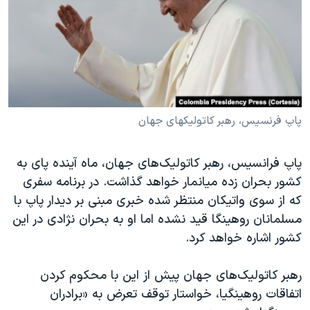
دنبال کنید
مستندها
فرهنگ و زندگی
حقوق شهروندی
انتخابات ریاست جمهوری آمریکا ۲۰۲۴
اقتصادی
حمله جمهوری اسلامی به اسرائیل
رمز مهسا
علم و فناوری
زبانهای مختلف
اسرائیل در جنگ
ورزش زنان در ایران
پاپ فرنسیس، رهبر کاتولیکهای جهان
گالری عکس
اعتراضات زن، زندگی، آزادی
پاپ فرانسیس، رهبر کاتولیک‌های جهان، ماه آینده پای به
آرشیو پخش زنده
مجموعه مستندهای دادخواهی
کشور بحران زده میانمار خواهد گذاشت. در برنامه سفری
تریبونال مردمی آبان ۹۸
که از سوی واتیکان منتظر شده خبری مبنی بر دیدار پاپ با
دادگاه حمید نوری
مسلمانان روهینگا قید نشده اما او به بحران نژادی در این
کشور اشاره خواهد کرد.
چهل سال گروگان‌گیری
قانون شفافیت دارائی کادر رهبری ایران
رهبر کاتولیک‌های جهان پیش از این با محکوم کردن
اعتراضات مردمی آبان ۹۸
اتفاقات روهینگیا، خواستار توقف تعرض به «برادران