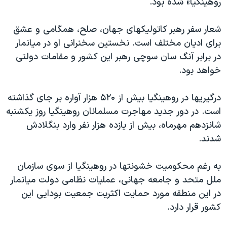
روهینگیا» شده بود.
اسرائیل در جنگ
نرگس محمدی برنده جایزه نوبل صلح
شعار سفر رهبر کاتولیکهای جهان، صلح، همگامی و عشق
همایش محافظه‌کاران آمریکا «سی‌پک»
برای ادیان مختلف است. نخستین سخنرانی او در میانمار
در برابر آنگ سان سوچی رهبر این کشور و مقامات دولتی
صفحه‌های ویژه
خواهد بود.
سفر پرزیدنت ترامپ به چین
درگیریها در روهینگیا بیش از ۵۲۰ هزار آواره بر جای گذاشته
است. در دور جدید مهاجرت مسلمانان روهینگیا روز یکشنبه
شانزدهم مهرماه، بیش از یازده هزار نفر وارد بنگلادش
شدند.
به رغم محکومیت خشونتها در روهینگیا از سوی سازمان
ملل متحد و جامعه جهانی، عملیات نظامی دولت میانمار
در این منطقه مورد حمایت اکثریت جمعیت بودایی این
کشور قرار دارد.