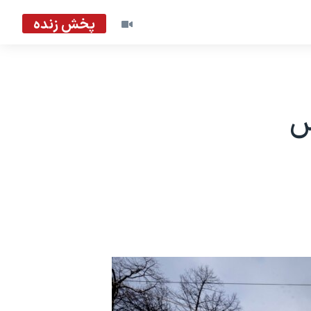
پخش زنده
س