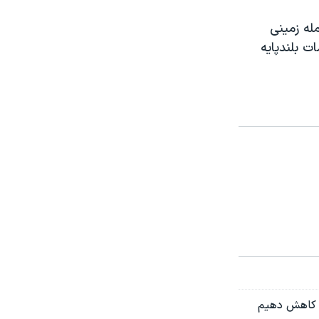
له زمینی
ت بلندپایه
را کاهش دهیم