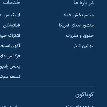
در باره ما
خدمات
متمم بخش ۵۰۸
اپلیکیشن +VOA
منشور صدای آمریکا
فیلترشکن
حقوق و مقررات
اشتراک خبرن
قوانین تالار
آگهی استخد
فرکانس‌های 
پخش رادیو
یادگیری زبان انگلیسی
نسخه سبک 
دنبال کنید
گوناگون