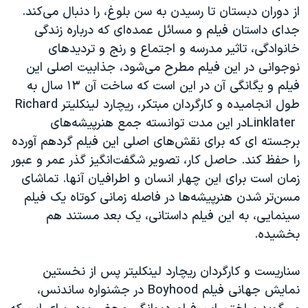
اسرائیل در جنگ
از دوران دبستان تا رسیدن به سن بلوغ، را دنبال می‌کند.
نرگس محمدی برنده جایزه نوبل صلح
جدای داستان فیلم و مسائل عمده‌ای که درباره زندگی
خانوادگی، تاثیر مدرسه و اجتماع و رنج و تردیدهای
همایش محافظه‌کاران آمریکا «سی‌پک»
نوجوانی در این فیلم مطرح می‌شود، جذابیت اصلی این
صفحه‌های ویژه
فیلم و یگانگی آن در این است که ساخت آن ۱۳ سال به
سفر پرزیدنت ترامپ به چین
طول انجامیده و کارگردان مبتکر، ریچارد لینکلیتر
Richard
Linklater
در این مدت توانسته جمع هنرپیشه‌های
برجسته ای که برای نقش‌های اصلی این فیلم گردهم آورده
را حفظ کند. حاصل کار، تصویر شگفت‌انگیز گذر عمر و عبور
زمان است برای این چهار انسان و اطرافیان آنها. تماشای
مسن‌تر شدن هنرپیشه‌ها در فاصله زمانی کوتاه یک فیلم
سینمایی، به این فیلم داستانی، یک بعد مستند هم
بخشیده.
سناریست و کارگردان ریچارد لینکلیتر پس از نخستین
نمایش جهانی فیلم
Boyhood
در جشنواره ساندنس،