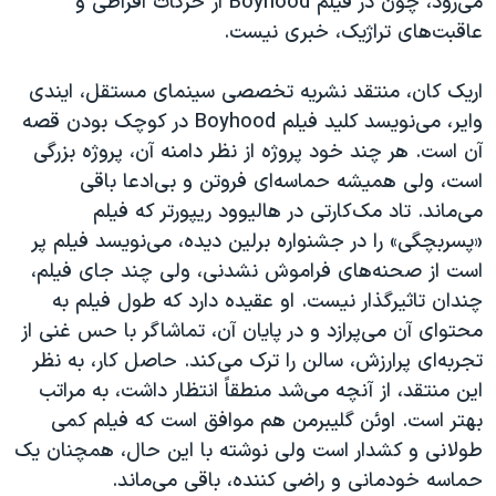
می‌رود، چون در فیلم
Boyhood
از حرکات افراطی و
عاقبت‌های تراژیک، خبری نیست.
اریک کان، منتقد نشریه تخصصی سینمای مستقل، ایندی
وایر، می‌نویسد کلید فیلم
Boyhood
در کوچک بودن قصه
آن است. هر چند خود پروژه از نظر دامنه آن، پروژه بزرگی
است، ولی همیشه حماسه‌ای فروتن و بی‌ادعا باقی
می‌ماند. تاد مک‌کارتی در هالیوود ریپورتر که فیلم
«پسربچگی» را در جشنواره برلین دیده، می‌نویسد فیلم پر
است از صحنه‌های فراموش نشدنی، ولی چند جای فیلم،
چندان تاثیرگذار نیست. او عقیده دارد که طول فیلم به
محتوای آن می‌پرازد و در پایان آن، تماشاگر با حس غنی از
تجربه‌ای پرارزش، سالن را ترک می‌کند. حاصل کار، به نظر
این منتقد، از آنچه می‌شد منطقاً انتظار داشت، به مراتب
بهتر است. اوئن گلیبرمن هم موافق است که فیلم کمی
طولانی و کشدار است ولی نوشته با این حال، همچنان یک
حماسه خودمانی و راضی کننده، باقی می‌ماند.