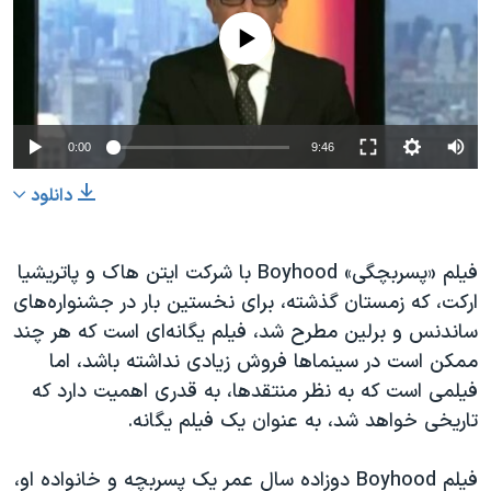
دنبال کنید
مستندها
فرهنگ و زندگی
No media source currently available
حقوق شهروندی
انتخابات ریاست جمهوری آمریکا ۲۰۲۴
اقتصادی
حمله جمهوری اسلامی به اسرائیل
رمز مهسا
علم و فناوری
0:00
9:46
زبانهای مختلف
اسرائیل در جنگ
ورزش زنان در ایران
دانلود
گالری عکس
اعتراضات زن، زندگی، آزادی
آرشیو پخش زنده
مجموعه مستندهای دادخواهی
فیلم «پسربچگی»
Boyhood
با شرکت ایتن هاک و پاتریشیا
تریبونال مردمی آبان ۹۸
ارکت، که زمستان گذشته، برای نخستین بار در جشنواره‌های
ساندنس و برلین مطرح شد، فیلم یگانه‌ای است که هر چند
دادگاه حمید نوری
ممکن است در سینماها فروش زیادی نداشته باشد، اما
چهل سال گروگان‌گیری
فیلمی است که به نظر منتقدها، به قدری اهمیت دارد که
قانون شفافیت دارائی کادر رهبری ایران
تاریخی خواهد شد، به عنوان یک فیلم یگانه.
اعتراضات مردمی آبان ۹۸
فیلم
Boyhood
دوزاده سال عمر یک پسربچه و خانواده او،