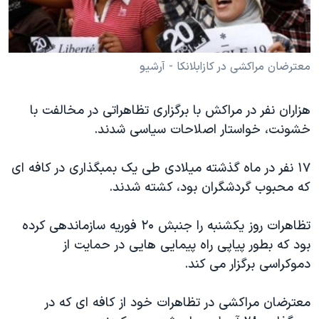
دنبال کنید
مستندها
فرهنگ و زندگی
حقوق شهروندی
انتخابات ریاست جمهوری آمریکا ۲۰۲۴
معترضان مراکشی در کازابلانکا - آرشیو
اقتصادی
حمله جمهوری اسلامی به اسرائیل
رمز مهسا
علم و فناوری
زبانهای مختلف
هزاران نفر در مراکش با برگزاری تظاهراتی در مخالفت با
اسرائیل در جنگ
ورزش زنان در ایران
خشونت، خواستار اصلاحات سیاسی شدند.
گالری عکس
اعتراضات زن، زندگی، آزادی
۱۷ نفر در ماه گذشته میلادی طی یک بمبگذاری در کافه ای
آرشیو پخش زنده
مجموعه مستندهای دادخواهی
که محبوب گردشگران بود، کشته شدند.
تریبونال مردمی آبان ۹۸
دادگاه حمید نوری
تظاهرات روز یکشنبه را جنبش ۲۰ فوریه سازماندهی کرده
بود که بطور پیاپی راه پیمایی هایی در حمایت از
چهل سال گروگان‌گیری
دموکراسی برگزار می کند.
قانون شفافیت دارائی کادر رهبری ایران
اعتراضات مردمی آبان ۹۸
معترضان مراکشی در تظاهرات خود از کافه ای که در