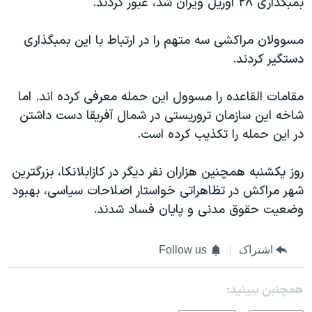
بمبگذاری ۲۸ آوریل ویران شد، عبور کردند.
اسرائیل در جنگ
نرگس محمدی برنده جایزه نوبل صلح
مسوولان مراکشی سه متهم را در ارتباط با این بمبگذاری
همایش محافظه‌کاران آمریکا «سی‌پک»
دستگیر کردند.
صفحه‌های ویژه
مقامات القاعده را مسوول این حمله معرفی کرده اند. اما
سفر پرزیدنت ترامپ به چین
شاخه این سازمان تروریستی در شمال آفریقا دست داشتن
در این حمله را تکذیب کرده است.
روز یکشنبه همچنین هزاران نفر دیگر در کازابلانکا، بزرگترین
شهر مراکش در تظاهراتی خواستار اصلاحات سیاسی، بهبود
وضعیت حقوق مدنی و پایان فساد شدند.
اشتراک
Follow us
همچنبن ببینید: