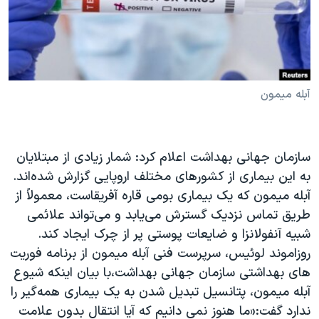
دنبال کنید
مستندها
فرهنگ و زندگی
حقوق شهروندی
انتخابات ریاست جمهوری آمریکا ۲۰۲۴
اقتصادی
حمله جمهوری اسلامی به اسرائیل
رمز مهسا
علم و فناوری
آبله میمون
زبانهای مختلف
اسرائیل در جنگ
ورزش زنان در ایران
گالری عکس
اعتراضات زن، زندگی، آزادی
سازمان جهانی بهداشت اعلام کرد: شمار زیادی از مبتلایان
آرشیو پخش زنده
مجموعه مستندهای دادخواهی
به این بیماری از کشورهای مختلف اروپایی گزارش شده‌اند.
آبله میمون که یک بیماری بومی قاره آفریقاست، معمولاً از
تریبونال مردمی آبان ۹۸
طریق تماس نزدیک گسترش می‌یابد و می‌تواند علائمی
دادگاه حمید نوری
شبیه آنفولانزا و ضایعات پوستی پر از چرک ایجاد کند.
چهل سال گروگان‌گیری
روزاموند لوئیس، سرپرست فنی آبله میمون از برنامه فوریت
های بهداشتی سازمان جهانی بهداشت،با بیان اینکه شیوع
قانون شفافیت دارائی کادر رهبری ایران
آبله میمون، پتانسیل تبدیل شدن به یک بیماری همه‌گیر را
اعتراضات مردمی آبان ۹۸
ندارد گفت:«ما هنوز نمی دانیم که آیا انتقال بدون علامت