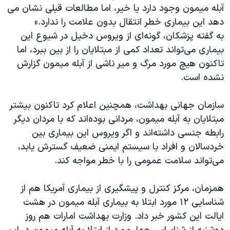
اسرائیل در جنگ
آبله میمون وجود دارد یا خیر، اما مطالعات قبلی نشان می
دهد این بیماری خطر انتقال بدون علامت را ندارد.»
نرگس محمدی برنده جایزه نوبل صلح
به گفته پزشکان، گونه‌ای از ویروس دخیل در شیوع این
همایش محافظه‌کاران آمریکا «سی‌پک»
بیماری می‌تواند تعداد کمی از مبتلایان را از بین ببرد، اما
صفحه‌های ویژه
تاکنون هیچ مورد مرگ و میر ناشی از آبله میمون گزارش
نشده است.
سفر پرزیدنت ترامپ به چین
سازمان جهانی بهداشت، همچنین اعلام کرد تاکنون بیشتر
مبتلایان به آبله میمون، مردانی بوده‌اند که با مردان دیگر
رابطه جنسی داشته‌اند و اگر ویروس این بیماری بین
خردسالان و افراد با سیستم ایمنی ضعیف گسترش یابد،
می‌تواند سلامت عمومی را با خطر مواجه کند.
همزمان، مرکز کنترل و پیشگیری از بیماری‌ آمریکا هم از
شناسایی ۱۲ مورد ابتلا به بیماری آبله میمون در هشت
ایالت این کشور خبر داد. وزارت بهداشت امارات هم روز