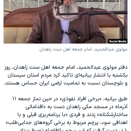
دنبال کنید
مستندها
فرهنگ و زندگی
حقوق شهروندی
انتخابات ریاست جمهوری آمریکا ۲۰۲۴
اقتصادی
حمله جمهوری اسلامی به اسرائیل
رمز مهسا
علم و فناوری
زبانهای مختلف
اسرائیل در جنگ
ورزش زنان در ایران
مولوی عبدالحمید، امام جمعه اهل سنت زاهدان
گالری عکس
اعتراضات زن، زندگی، آزادی
دفتر مولوی عبدالحمید، امام جمعه اهل سنت زاهدان، روز
آرشیو پخش زنده
مجموعه مستندهای دادخواهی
یکشنبه با انتشار بیانیه‌ای تاکید کرد مردم استان سیستان
تریبونال مردمی آبان ۹۸
و بلوچستان نسبت به تمامیت ارضی ایران حساس هستند.
دادگاه حمید نوری
طبق بیانیه، «برخی افراد نفوذی» در حین نماز جمعه ١١
چهل سال گروگان‌گیری
آذرماه در مسجد مکی زاهدان دست به «اقداماتی
قانون شفافیت دارائی کادر رهبری ایران
ساختارشکنانه» زدند و فردی «با برنامه‌ریزی قبلی و با
اهدافی سوء، پرچم مربوط به برخی گروه‌های جدایی‌طلب»
اعتراضات مردمی آبان ۹۸
را در دست گرفت که این پرچم بلافاصله توسط ستاد