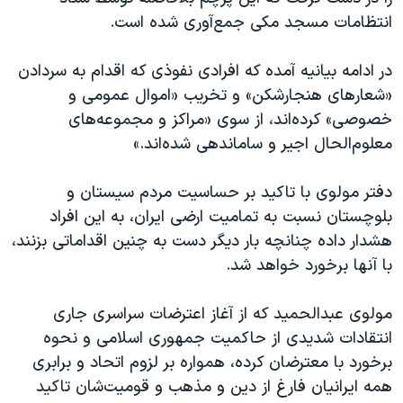
اسرائیل در جنگ
انتظامات مسجد مکی جمع‌آوری شده است.
نرگس محمدی برنده جایزه نوبل صلح
در ادامه بیانیه آمده که افرادی نفوذی که اقدام به سردادن
همایش محافظه‌کاران آمریکا «سی‌پک»
«شعارهای هنجارشکن» و تخریب «اموال عمومی و
صفحه‌های ویژه
خصوصی» کرده‌اند، از سوی «مراکز و مجموعه‌های
سفر پرزیدنت ترامپ به چین
معلوم‌الحال اجیر و ساماندهی شده‌اند.»
دفتر مولوی با تاکید بر حساسیت مردم سیستان و
بلوچستان نسبت به تمامیت ارضی ایران، به این افراد
هشدار داده چنانچه بار دیگر دست به چنین اقداماتی بزنند،
با آنها برخورد خواهد شد.
مولوی عبدالحمید که از آغاز اعترضات سراسری جاری
انتقادات شدیدی از حاکمیت جمهوری اسلامی و نحوه
برخورد با معترضان کرده، همواره بر لزوم اتحاد و برابری
همه ایرانیان فارغ از دین و مذهب و قومیت‌شان تاکید