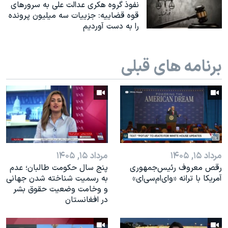
اسرائیل در جنگ
نفوذ گروه هکری عدالت علی به سرورهای
قوه قضاییه: جزییات سه میلیون پرونده
نرگس محمدی برنده جایزه نوبل صلح
را به دست آوردیم
همایش محافظه‌کاران آمریکا «سی‌پک»
صفحه‌های ویژه
برنامه های قبلی
سفر پرزیدنت ترامپ به چین
مرداد ۱۵, ۱۴۰۵
مرداد ۱۵, ۱۴۰۵
رقص معروف رئیس‌جمهوری
پنج سال حکومت طالبان؛ عدم
آمریکا با ترانه «وای‌ام‌سی‌ای»
به رسمیت شناخته شدن جهانی
و وخامت وضعیت حقوق بشر
در افغانستان