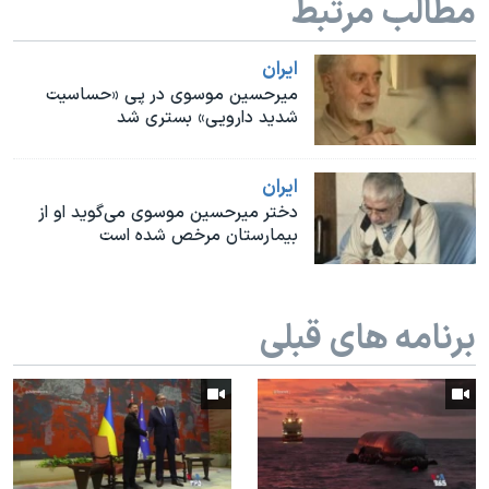
مطالب مرتبط
اسرائیل در جنگ
نرگس محمدی برنده جایزه نوبل صلح
ايران
همایش محافظه‌کاران آمریکا «سی‌پک»
میرحسین موسوی در پی «حساسیت
شدید دارویی» بستری شد
صفحه‌های ویژه
سفر پرزیدنت ترامپ به چین
ايران
دختر میرحسین موسوی می‌گوید او از
بیمارستان مرخص شده است
برنامه های قبلی